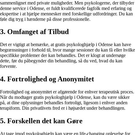
sammenlignet med private muligheder. Men psykologerne, der tilbyder
denne service i Odense, er fuldt kvalificerede fagfolk med erfaring og
ekspertise i at hjælpe mennesker med forskellige udfordringer. Du kan
føle dig tryg i hænderne på disse professionelle.
3. Omfanget af Tilbud
Det er vigtigt at bemærke, at gratis psykologhjælp i Odense kan have
begrænsninger i forhold til, hvor mange sessioner du kan få eller hvilke
specifikke problemer der kan behandles. Det er klogt at undersøge
dette, før du påbegynder din behandling, så du ved, hvad du kan
forvente.
4. Fortrolighed og Anonymitet
Fortrolighed og anonymitet er afgørende for enhver terapeutisk proces.
Når du modtager gratis psykologhjælp i Odense, kan du være sikker
på, at dine oplysninger behandles fortroligt, ligesom i enhver anden
terapiform. Din privatlivets fred er i højsædet under behandlingen.
5. Forskellen det kan Gøre
At tage imod psykologhjælp kan være en life-changing oplevelse for