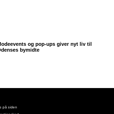
odeevents og pop-ups giver nyt liv til
denses bymidte
s på siden