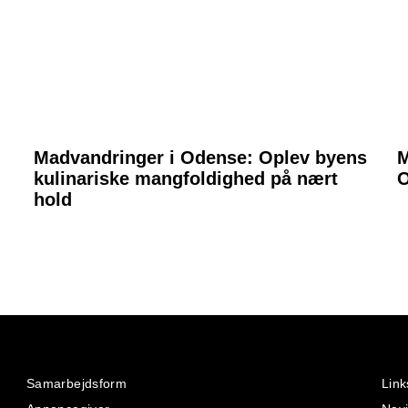
Madvandringer i Odense: Oplev byens
M
kulinariske mangfoldighed på nært
O
hold
Samarbejdsform
Link