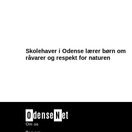
Skolehaver i Odense lærer børn om
råvarer og respekt for naturen
O
dense
N
et
Om os