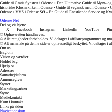
Guide til Gratis Synstest i Odense
•
Den Ultimative Guide til Mønt- o
historiske Klosterkirken i Odense
•
Guide til vegansk mad i Odense
•
G
Odense
•
VVS i Odense SØ – En Guide til Enestående Service og Kval
O
dense
N
et
Del og vis hjerte
X
Facebook
Instagram
LinkedIn
YouTube
Pin
© Ophavsretten håndhæves.
© Alle rettigheder forbeholdes. Vi deltager i affiliateprogrammer og mo
© Alt materiale på denne side er ophavsretligt beskyttet. Vi deltager i 
Om os
Bag om
Vision og værdier
Holdet bag
Hjælp os
Adresser
Samarbejdsform
Annoncegiver
Støtter
Marketingpartner
Støtte
Mediekontakt
Kom i kontakt
Links på siden
Navigationskort