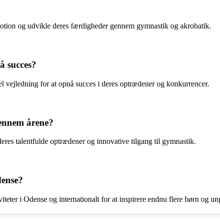
 motion og udvikle deres færdigheder gennem gymnastik og akrobatik.
å succes?
el vejledning for at opnå succes i deres optrædener og konkurrencer.
gennem årene?
eres talentfulde optrædener og innovative tilgang til gymnastik.
dense?
iteter i Odense og internationalt for at inspirere endnu flere børn og un