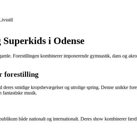
Livsstil
g Superkids i Odense
amle. Forestillingen kombinerer imponerende gymnastik, dans og akrobati
 forestilling
 deres smidige kropsbevægelser og utrolige spring. Denne unikke fores
n fantastiske musik.
r publikum både nationalt og internationalt. Deres show kombinerer fær