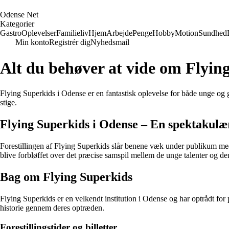
O
dense
N
et
Kategorier
Gastro
Oplevelser
Familieliv
Hjem
Arbejde
Penge
Hobby
Motion
Sundhed
Min konto
Registrér dig
Nyhedsmail
Alt du behøver at vide om Flyin
Flying Superkids i Odense er en fantastisk oplevelse for både unge og g
stige.
Flying Superkids i Odense – En spektakulær
Forestillingen af Flying Superkids slår benene væk under publikum med
blive forbløffet over det præcise samspil mellem de unge talenter og de
Bag om Flying Superkids
Flying Superkids er en velkendt institution i Odense og har optrådt fo
historie gennem deres optræden.
Forestillingstider og billetter