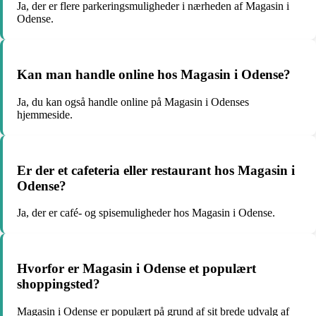
Ja, der er flere parkeringsmuligheder i nærheden af Magasin i
Odense.
Kan man handle online hos Magasin i Odense?
Ja, du kan også handle online på Magasin i Odenses
hjemmeside.
Er der et cafeteria eller restaurant hos Magasin i
Odense?
Ja, der er café- og spisemuligheder hos Magasin i Odense.
Hvorfor er Magasin i Odense et populært
shoppingsted?
Magasin i Odense er populært på grund af sit brede udvalg af