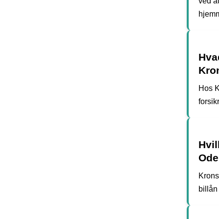
ved at
hjemm
Hvad
Kro
Hos K
forsik
Hvil
Ode
Krons
billån