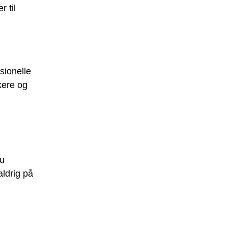
r til
sionelle
kere og
d
du
aldrig på