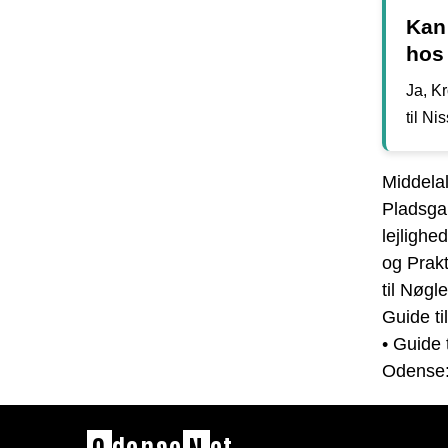
Kan 
hos
Ja, K
til Ni
Middelal
Pladsgar
lejligh
og Prak
til Nøgl
Guide t
•
Guide 
Odense: 