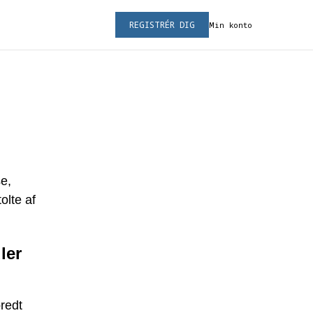
REGISTRÉR DIG
Min konto
se,
olte af
ler
bredt