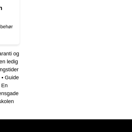
n
ilbehør
ranti og
 en ledig
ngstider
•
Guide
•
En
gensgade
skolen