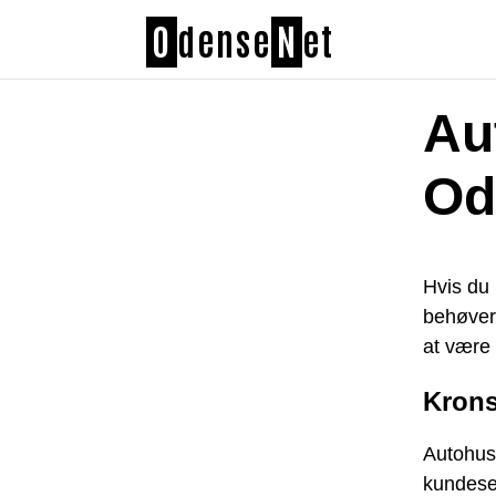
O
dense
N
et
Au
Od
Hvis du 
behøver 
at være 
Krons
Autohuse
kundeser