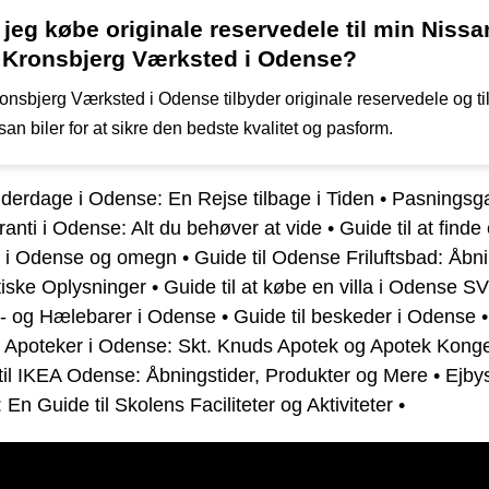
jeg købe originale reservedele til min Nissa
 Kronsbjerg Værksted i Odense?
ronsbjerg Værksted i Odense tilbyder originale reservedele og t
ssan biler for at sikre den bedste kvalitet og pasform.
derdage i Odense: En Rejse tilbage i Tiden
•
Pasningsga
anti i Odense: Alt du behøver at vide
•
Guide til at finde
ed i Odense og omegn
•
Guide til Odense Friluftsbad: Åbni
tiske Oplysninger
•
Guide til at købe en villa i Odense SV
e- og Hælebarer i Odense
•
Guide til beskeder i Odense
il Apoteker i Odense: Skt. Knuds Apotek og Apotek Kon
til IKEA Odense: Åbningstider, Produkter og Mere
•
Ejby
En Guide til Skolens Faciliteter og Aktiviteter
•