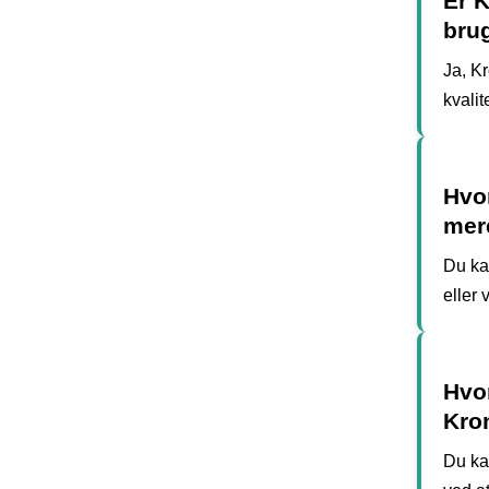
Er K
brug
Ja, Kr
kvalite
Hvo
mer
Du ka
eller
Hvor
Kro
Du ka