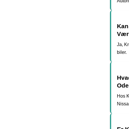
Autohu
Kan 
Vær
Ja, K
biler.
Hvad
Ode
Hos K
Nissan