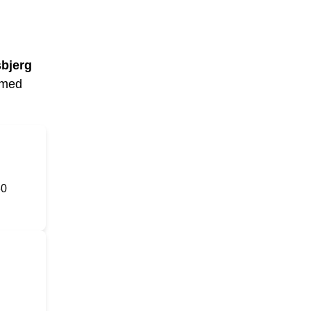
bjerg
g med
60