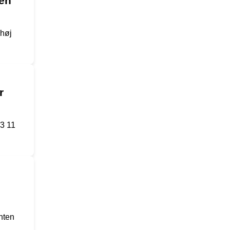
 en
 høj
r
3 11
nten