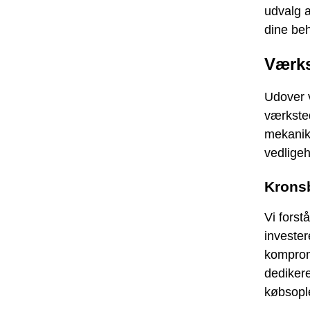
udvalg a
dine be
Værks
Udover v
værksted
mekanike
vedligeh
Kronsb
Vi forst
invester
kompromi
dedikere
købsopl