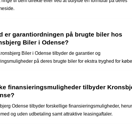
 ringe til dem direkte eller ved at udfylde en formular på deres
eside.
 er garantiordningen på brugte biler hos
nsbjerg Biler i Odense?
ronsbjerg Biler i Odense tilbyder de garantier og
ringsmuligheder på deres brugte biler for ekstra tryghed for køb
ke finansieringsmuligheder tilbyder Kronsbj
nse?
bjerg Odense tilbyder forskellige finansieringsmuligheder, heru
 med og uden udbetaling samt attraktive leasingaftaler.