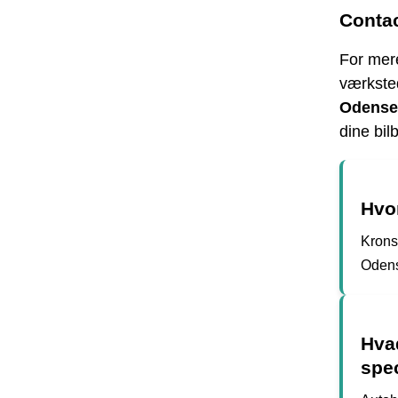
Conta
For mere
værksted
Odense
dine bil
Hvo
Krons
Odens
Hva
spec