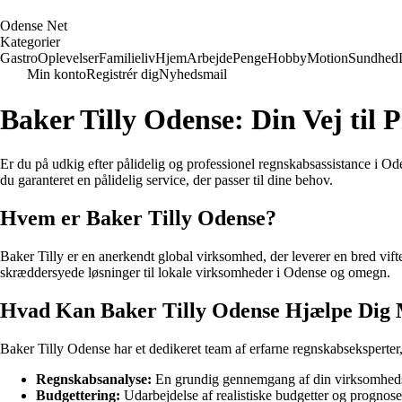
O
dense
N
et
Kategorier
Gastro
Oplevelser
Familieliv
Hjem
Arbejde
Penge
Hobby
Motion
Sundhed
Min konto
Registrér dig
Nyhedsmail
Baker Tilly Odense: Din Vej til 
Er du på udkig efter pålidelig og professionel regnskabsassistance i O
du garanteret en pålidelig service, der passer til dine behov.
Hvem er Baker Tilly Odense?
Baker Tilly er en anerkendt global virksomhed, der leverer en bred vift
skræddersyede løsninger til lokale virksomheder i Odense og omegn.
Hvad Kan Baker Tilly Odense Hjælpe Dig
Baker Tilly Odense har et dedikeret team af erfarne regnskabseksperter
Regnskabsanalyse:
En grundig gennemgang af din virksomheds re
Budgettering:
Udarbejdelse af realistiske budgetter og prognos