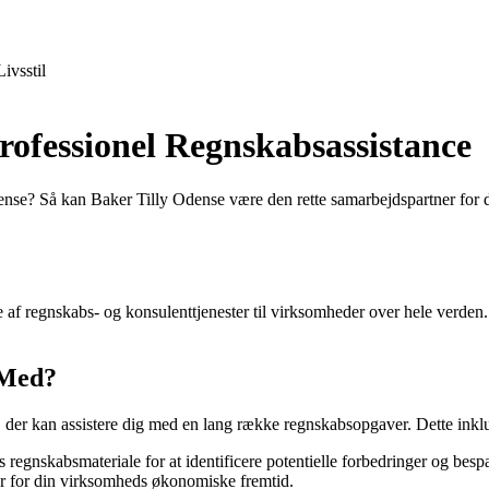
Livsstil
Professionel Regnskabsassistance
dense? Så kan Baker Tilly Odense være den rette samarbejdspartner for 
e af regnskabs- og konsulenttjenester til virksomheder over hele verden.
 Med?
, der kan assistere dig med en lang række regnskabsopgaver. Dette inkl
gnskabsmateriale for at identificere potentielle forbedringer og bespa
er for din virksomheds økonomiske fremtid.