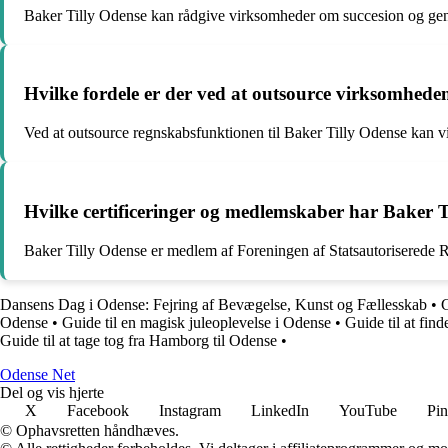
Baker Tilly Odense kan rådgive virksomheder om succesion og genera
Hvilke fordele er der ved at outsource virksomhede
Ved at outsource regnskabsfunktionen til Baker Tilly Odense kan vi
Hvilke certificeringer og medlemskaber har Baker 
Baker Tilly Odense er medlem af Foreningen af Statsautoriserede Revi
Dansens Dag i Odense: Fejring af Bevægelse, Kunst og Fællesskab
•
G
Odense
•
Guide til en magisk juleoplevelse i Odense
•
Guide til at fin
Guide til at tage tog fra Hamborg til Odense
•
O
dense
N
et
Del og vis hjerte
X
Facebook
Instagram
LinkedIn
YouTube
Pin
© Ophavsretten håndhæves.