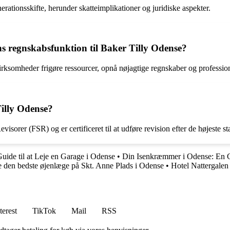
tionsskifte, herunder skatteimplikationer og juridiske aspekter.
ns regnskabsfunktion til Baker Tilly Odense?
rksomheder frigøre ressourcer, opnå nøjagtige regnskaber og professio
Tilly Odense?
sorer (FSR) og er certificeret til at udføre revision efter de højeste s
uide til at Leje en Garage i Odense
•
Din Isenkræmmer i Odense: En G
de den bedste øjenlæge på Skt. Anne Plads i Odense
•
Hotel Nattergalen
terest
TikTok
Mail
RSS