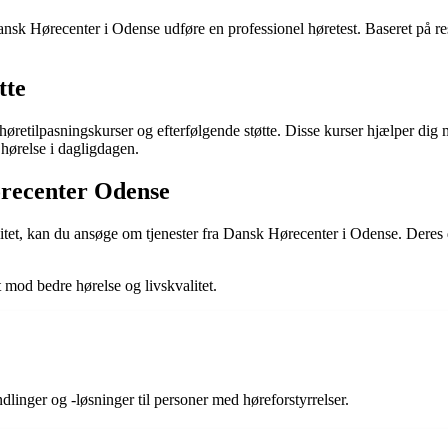
nsk Hørecenter i Odense udføre en professionel høretest. Baseret på resu
tte
etilpasningskurser og efterfølgende støtte. Disse kurser hjælper dig me
 hørelse i dagligdagen.
ørecenter Odense
itet, kan du ansøge om tjenester fra Dansk Hørecenter i Odense. Deres d
 mod bedre hørelse og livskvalitet.
dlinger og -løsninger til personer med høreforstyrrelser.