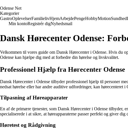
O
dense
N
et
Kategorier
Gastro
Oplevelser
Familieliv
Hjem
Arbejde
Penge
Hobby
Motion
Sundhed
Min konto
Registrér dig
Nyhedsmail
Dansk Hørecenter Odense: Forbe
Velkommen til vores guide om Dansk Hørecenter i Odense. Hvis du opleve
Odense kan hjælpe dig med at forbedre din hørelse og livskvalitet.
Professionel Hjælp fra Hørecenter Odense
Dansk Hørecenter i Odense tilbyder professionel hjælp til personer med 
nedsat hørelse eller har andre auditive udfordringer, kan hørecenteret i
Tilpasning af Høreapparater
En af de primære tjenester, som Dansk Hørecenter i Odense tilbyder, er t
specialiserede i at sikre, at høreapparaterne passer perfekt og giver dig
Høretest og Rådgivning