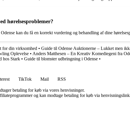
 ved hørelsesproblemer?
Odense kan du få en korrekt vurdering og behandling af dine hørelsespro
t for din virksomhed
•
Guide til Odense Auktionerne – Lukket men ikk
ling Oplevelse
•
Anders Matthesen – En Kreativ Komediegeni fra Od
d hos Stark
•
Guide til blomster udbringning i Odense
•
terest
TikTok
Mail
RSS
dtager betaling for køb via vores henvisninger.
affiliateprogrammer og kan modtage betaling for køb via henvisningslinks