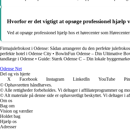
Hvorfor er det vigtigt at opsøge professionel hjælp
Ved at opsøge professionel hjælp hos et hørecenter som Hørecenter 
Firmajulefrokost i Odense: Sådan arrangerer du den perfekte julefrokos
perfekte hotel i Odense City
•
BowlnFun Odense – Din Ultimative Bow
tandlæge i Odense
•
Guide: Stærk Odense C – Din lokale byggemarke
O
dense
N
et
Del og vis hjerte
X
Facebook
Instagram
LinkedIn
YouTube
Pin
© Ophavsretten håndhæves.
© Alle rettigheder forbeholdes. Vi deltager i affiliateprogrammer og mo
© Alt materiale på denne side er ophavsretligt beskyttet. Vi deltager i 
Om os
Bag om
Vision og værdier
Holdet bag
Hjælp os
Adresser