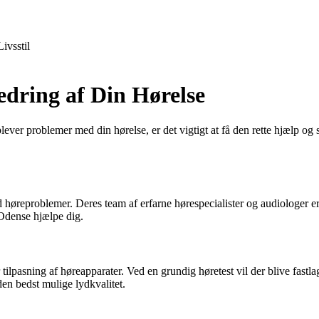
Livsstil
dring af Din Hørelse
r problemer med din hørelse, er det vigtigt at få den rette hjælp og st
høreproblemer. Deres team af erfarne hørespecialister og audiologer er d
 Odense hjælpe dig.
ilpasning af høreapparater. Ved en grundig høretest vil der blive fastlag
 den bedst mulige lydkvalitet.