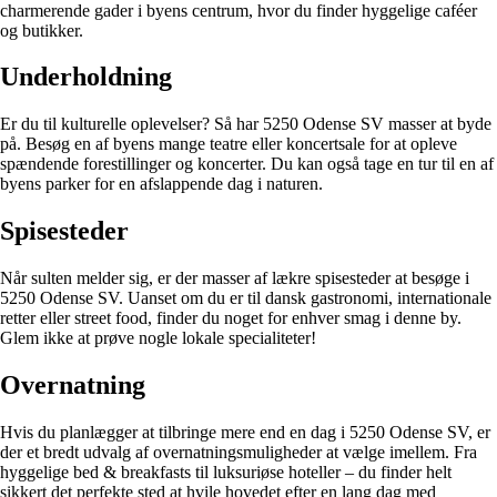
charmerende gader i byens centrum, hvor du finder hyggelige caféer
og butikker.
Underholdning
Er du til kulturelle oplevelser? Så har 5250 Odense SV masser at byde
på. Besøg en af byens mange teatre eller koncertsale for at opleve
spændende forestillinger og koncerter. Du kan også tage en tur til en af
byens parker for en afslappende dag i naturen.
Spisesteder
Når sulten melder sig, er der masser af lækre spisesteder at besøge i
5250 Odense SV. Uanset om du er til dansk gastronomi, internationale
retter eller street food, finder du noget for enhver smag i denne by.
Glem ikke at prøve nogle lokale specialiteter!
Overnatning
Hvis du planlægger at tilbringe mere end en dag i 5250 Odense SV, er
der et bredt udvalg af overnatningsmuligheder at vælge imellem. Fra
hyggelige bed & breakfasts til luksuriøse hoteller – du finder helt
sikkert det perfekte sted at hvile hovedet efter en lang dag med