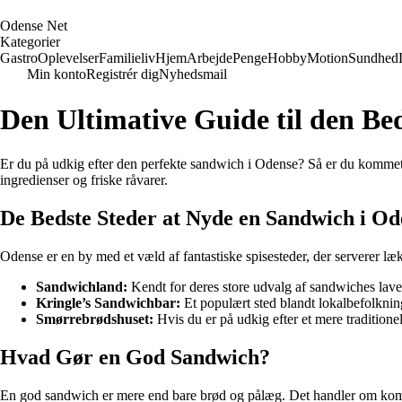
O
dense
N
et
Kategorier
Gastro
Oplevelser
Familieliv
Hjem
Arbejde
Penge
Hobby
Motion
Sundhed
Min konto
Registrér dig
Nyhedsmail
Den Ultimative Guide til den Be
Er du på udkig efter den perfekte sandwich i Odense? Så er du kommet t
ingredienser og friske råvarer.
De Bedste Steder at Nyde en Sandwich i Od
Odense er en by med et væld af fantastiske spisesteder, der serverer læ
Sandwichland:
Kendt for deres store udvalg af sandwiches lave
Kringle’s Sandwichbar:
Et populært sted blandt lokalbefolknin
Smørrebrødshuset:
Hvis du er på udkig efter et mere traditionel
Hvad Gør en God Sandwich?
En god sandwich er mere end bare brød og pålæg. Det handler om kombin