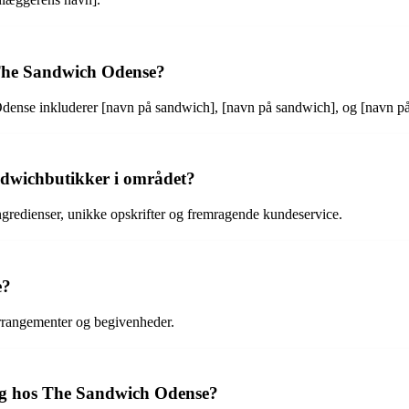
 The Sandwich Odense?
ense inkluderer [navn på sandwich], [navn på sandwich], og [navn p
ndwichbutikker i området?
ngredienser, unikke opskrifter og fremragende kundeservice.
e?
 arrangementer og begivenheder.
ling hos The Sandwich Odense?