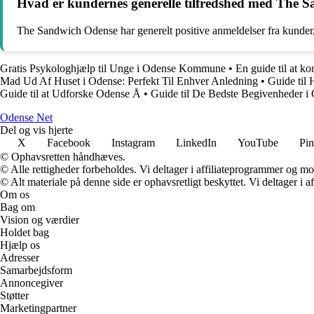
Hvad er kundernes generelle tilfredshed med The 
The Sandwich Odense har generelt positive anmeldelser fra kunder, 
Gratis Psykologhjælp til Unge i Odense Kommune
•
En guide til at 
Mad Ud Af Huset i Odense: Perfekt Til Enhver Anledning
•
Guide til
Guide til at Udforske Odense Å
•
Guide til De Bedste Begivenheder i
O
dense
N
et
Del og vis hjerte
X
Facebook
Instagram
LinkedIn
YouTube
Pin
© Ophavsretten håndhæves.
© Alle rettigheder forbeholdes. Vi deltager i affiliateprogrammer og mo
© Alt materiale på denne side er ophavsretligt beskyttet. Vi deltager i 
Om os
Bag om
Vision og værdier
Holdet bag
Hjælp os
Adresser
Samarbejdsform
Annoncegiver
Støtter
Marketingpartner