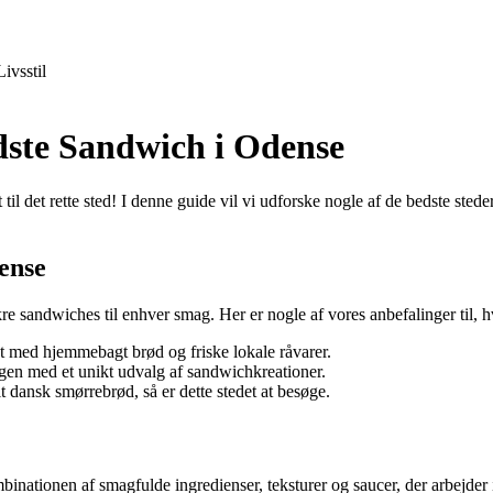
Livsstil
dste Sandwich i Odense
il det rette sted! I denne guide vil vi udforske nogle af de bedste st
ense
kre sandwiches til enhver smag. Her er nogle af vores anbefalinger til,
t med hjemmebagt brød og friske lokale råvarer.
gen med et unikt udvalg af sandwichkreationer.
t dansk smørrebrød, så er dette stedet at besøge.
ationen af smagfulde ingredienser, teksturer og saucer, der arbejder i