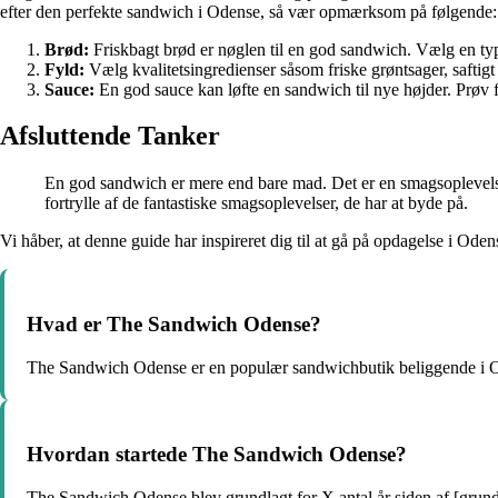
efter den perfekte sandwich i Odense, så vær opmærksom på følgende:
Brød:
Friskbagt brød er nøglen til en god sandwich. Vælg en type 
Fyld:
Vælg kvalitetsingredienser såsom friske grøntsager, saftig
Sauce:
En god sauce kan løfte en sandwich til nye højder. Prøv for
Afsluttende Tanker
En god sandwich er mere end bare mad. Det er en smagsoplevelse,
fortrylle af de fantastiske smagsoplevelser, de har at byde på.
Vi håber, at denne guide har inspireret dig til at gå på opdagelse i 
Hvad er The Sandwich Odense?
The Sandwich Odense er en populær sandwichbutik beliggende i 
Hvordan startede The Sandwich Odense?
The Sandwich Odense blev grundlagt for X antal år siden af [grun