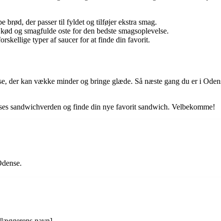
brød, der passer til fyldet og tilføjer ekstra smag.
t kød og smagfulde oste for den bedste smagsoplevelse.
skellige typer af saucer for at finde din favorit.
 der kan vække minder og bringe glæde. Så næste gang du er i Odense, 
Odenses sandwichverden og finde din nye favorit sandwich. Velbekomme!
Odense.
dlæggerens navn].