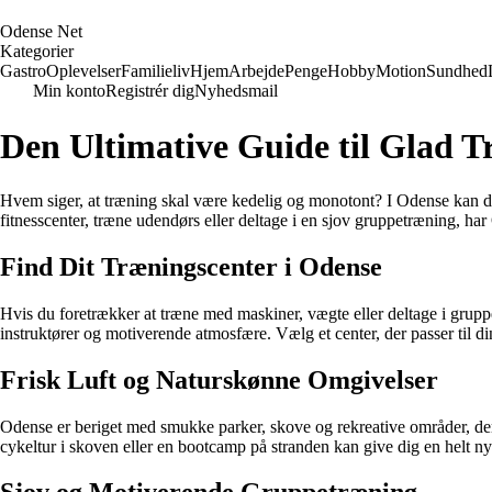
O
dense
N
et
Kategorier
Gastro
Oplevelser
Familieliv
Hjem
Arbejde
Penge
Hobby
Motion
Sundhed
Min konto
Registrér dig
Nyhedsmail
Den Ultimative Guide til Glad T
Hvem siger, at træning skal være kedelig og monotont? I Odense kan du
fitnesscenter, træne udendørs eller deltage i en sjov gruppetræning, h
Find Dit Træningscenter i Odense
Hvis du foretrækker at træne med maskiner, vægte eller deltage i gruppeti
instruktører og motiverende atmosfære. Vælg et center, der passer til di
Frisk Luft og Naturskønne Omgivelser
Odense er beriget med smukke parker, skove og rekreative områder, der i
cykeltur i skoven eller en bootcamp på stranden kan give dig en helt ny