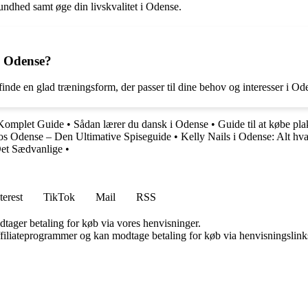
sundhed samt øge din livskvalitet i Odense.
i Odense?
inde en glad træningsform, der passer til dine behov og interesser i Od
 Komplet Guide
•
Sådan lærer du dansk i Odense
•
Guide til at købe pl
dos Odense – Den Ultimative Spiseguide
•
Kelly Nails i Odense: Alt hv
et Sædvanlige
•
terest
TikTok
Mail
RSS
dtager betaling for køb via vores henvisninger.
affiliateprogrammer og kan modtage betaling for køb via henvisningslinks