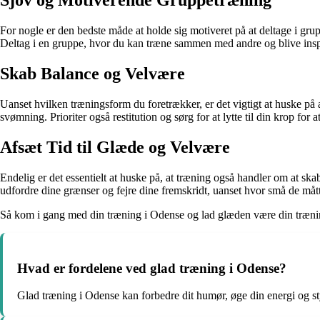
Sjov og Motiverende Gruppetræning
For nogle er den bedste måde at holde sig motiveret på at deltage i gr
Deltag i en gruppe, hvor du kan træne sammen med andre og blive inspir
Skab Balance og Velvære
Uanset hvilken træningsform du foretrækker, er det vigtigt at huske p
svømning. Prioriter også restitution og sørg for at lytte til din krop fo
Afsæt Tid til Glæde og Velvære
Endelig er det essentielt at huske på, at træning også handler om at ska
udfordre dine grænser og fejre dine fremskridt, uanset hvor små de måt
Så kom i gang med din træning i Odense og lad glæden være din træning
Hvad er fordelene ved glad træning i Odense?
Glad træning i Odense kan forbedre dit humør, øge din energi og st