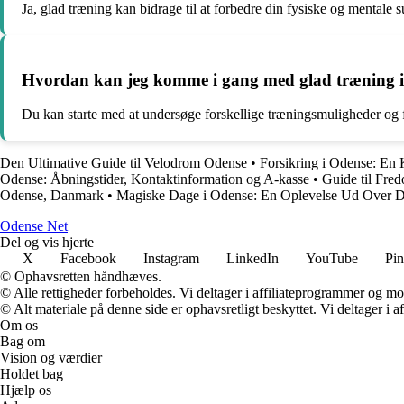
Ja, glad træning kan bidrage til at forbedre din fysiske og mentale 
Hvordan kan jeg komme i gang med glad træning 
Du kan starte med at undersøge forskellige træningsmuligheder og f
Den Ultimative Guide til Velodrom Odense
•
Forsikring i Odense: En
Odense: Åbningstider, Kontaktinformation og A-kasse
•
Guide til Fre
Odense, Danmark
•
Magiske Dage i Odense: En Oplevelse Ud Over D
O
dense
N
et
Del og vis hjerte
X
Facebook
Instagram
LinkedIn
YouTube
Pin
© Ophavsretten håndhæves.
© Alle rettigheder forbeholdes. Vi deltager i affiliateprogrammer og mo
© Alt materiale på denne side er ophavsretligt beskyttet. Vi deltager i 
Om os
Bag om
Vision og værdier
Holdet bag
Hjælp os