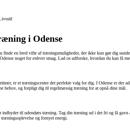
Livsstil
ræning i Odense
 finde en bred vifte af træningsmuligheder, der ikke kun gør dig sunde
ar Odense noget for enhver smag. Lad os udforske, hvordan du kan få me
mer, er et træningscenter det perfekte valg for dig. I Odense er der adski
ne behov, og forpligt dig til regelmæssig træning for at opnå dine mål.
ndbyder til udendørs træning. Tag din træning ud i det fri og få gavn a
 træningsoplevelse og fornyet energi.