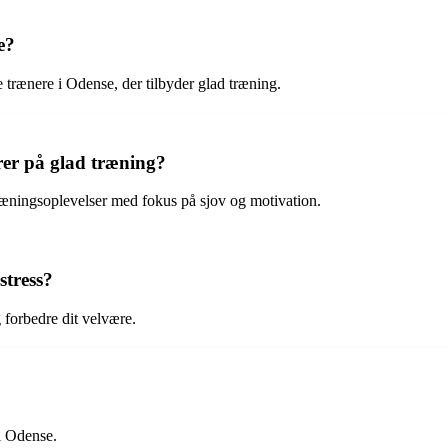
e?
e trænere i Odense, der tilbyder glad træning.
erer på glad træning?
 træningsoplevelser med fokus på sjov og motivation.
stress?
 forbedre dit velvære.
 i Odense.