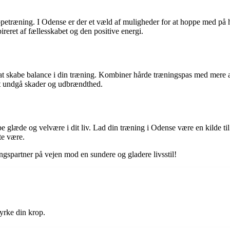
uppetræning. I Odense er der et væld af muligheder for at hoppe med på 
eret af fællesskabet og den positive energi.
å at skabe balance i din træning. Kombiner hårde træningspas med mere 
r at undgå skader og udbrændthed.
be glæde og velvære i dit liv. Lad din træning i Odense være en kilde ti
te være.
spartner på vejen mod en sundere og gladere livsstil!
yrke din krop.