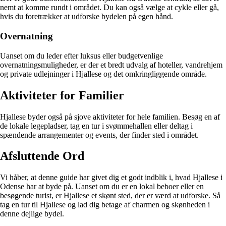
nemt at komme rundt i området. Du kan også vælge at cykle eller gå,
hvis du foretrækker at udforske bydelen på egen hånd.
Overnatning
Uanset om du leder efter luksus eller budgetvenlige
overnatningsmuligheder, er der et bredt udvalg af hoteller, vandrehjem
og private udlejninger i Hjallese og det omkringliggende område.
Aktiviteter for Familier
Hjallese byder også på sjove aktiviteter for hele familien. Besøg en af
de lokale legepladser, tag en tur i svømmehallen eller deltag i
spændende arrangementer og events, der finder sted i området.
Afsluttende Ord
Vi håber, at denne guide har givet dig et godt indblik i, hvad Hjallese i
Odense har at byde på. Uanset om du er en lokal beboer eller en
besøgende turist, er Hjallese et skønt sted, der er værd at udforske. Så
tag en tur til Hjallese og lad dig betage af charmen og skønheden i
denne dejlige bydel.