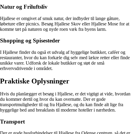
Natur og Friluftsliv
Hjallese er omgivet af smuk natur, der indbyder til lange gåture,
løbeture eller picnics. Besøg Hjallese Skov eller Hjallese Mose for at
komme tæt på naturen og nyde roen væk fra byens larm.
Shopping og Spisesteder
I Hjallese finder du også et udvalg af hyggelige butikker, caféer og
restauranter, hvor du kan forkæle dig selv med lækre retter eller finde
unikke varer. Udforsk de lokale butikker og støt de små
erhvervsdrivende i området.
Praktiske Oplysninger
Hvis du planlægger et besøg i Hjallese, er det vigtigt at vide, hvordan
du kommer dertil og hvor du kan overnatte. Der er gode
transportmuligheder til og fra Hjallese, og du kan finde alt lige fra
hyggelige bed and breakfasts til moderne hoteller i nærheden.
Transport
Der er gode busforbindelser til Hjallese fra Odense centrum, så det er