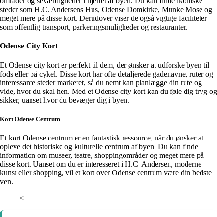
områder og seværdigheder i hjertet af byen. Du kan finde ikoniske
steder som H.C. Andersens Hus, Odense Domkirke, Munke Mose og
meget mere på disse kort. Derudover viser de også vigtige faciliteter
som offentlig transport, parkeringsmuligheder og restauranter.
Odense City Kort
Et Odense city kort er perfekt til dem, der ønsker at udforske byen til
fods eller på cykel. Disse kort har ofte detaljerede gadenavne, ruter og
interessante steder markeret, så du nemt kan planlægge din rute og
vide, hvor du skal hen. Med et Odense city kort kan du føle dig tryg og
sikker, uanset hvor du bevæger dig i byen.
Kort Odense Centrum
Et kort Odense centrum er en fantastisk ressource, når du ønsker at
opleve det historiske og kulturelle centrum af byen. Du kan finde
information om museer, teatre, shoppingområder og meget mere på
disse kort. Uanset om du er interesseret i H.C. Andersen, moderne
kunst eller shopping, vil et kort over Odense centrum være din bedste
ven.
<