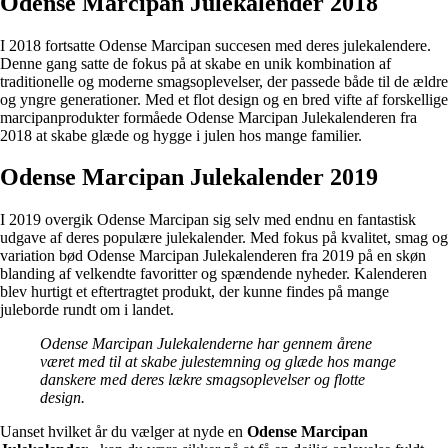
Odense Marcipan Julekalender 2018
I 2018 fortsatte Odense Marcipan succesen med deres julekalendere.
Denne gang satte de fokus på at skabe en unik kombination af
traditionelle og moderne smagsoplevelser, der passede både til de ældre
og yngre generationer. Med et flot design og en bred vifte af forskellige
marcipanprodukter formåede Odense Marcipan Julekalenderen fra
2018 at skabe glæde og hygge i julen hos mange familier.
Odense Marcipan Julekalender 2019
I 2019 overgik Odense Marcipan sig selv med endnu en fantastisk
udgave af deres populære julekalender. Med fokus på kvalitet, smag og
variation bød Odense Marcipan Julekalenderen fra 2019 på en skøn
blanding af velkendte favoritter og spændende nyheder. Kalenderen
blev hurtigt et eftertragtet produkt, der kunne findes på mange
juleborde rundt om i landet.
Odense Marcipan Julekalenderne har gennem årene
været med til at skabe julestemning og glæde hos mange
danskere med deres lækre smagsoplevelser og flotte
design.
Uanset hvilket år du vælger at nyde en
Odense Marcipan