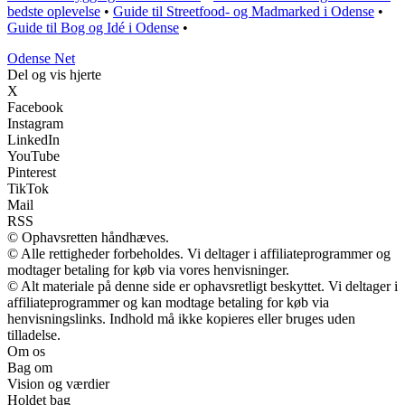
bedste oplevelse
•
Guide til Streetfood- og Madmarked i Odense
•
Guide til Bog og Idé i Odense
•
O
dense
N
et
Del og vis hjerte
X
Facebook
Instagram
LinkedIn
YouTube
Pinterest
TikTok
Mail
RSS
© Ophavsretten håndhæves.
© Alle rettigheder forbeholdes. Vi deltager i affiliateprogrammer og
modtager betaling for køb via vores henvisninger.
© Alt materiale på denne side er ophavsretligt beskyttet. Vi deltager i
affiliateprogrammer og kan modtage betaling for køb via
henvisningslinks. Indhold må ikke kopieres eller bruges uden
tilladelse.
Om os
Bag om
Vision og værdier
Holdet bag