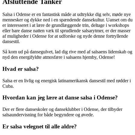
Afsluttende Tanker
Salsa i Odense er en fantastisk måde at udtrykke dig selv, møde nye
mennesker og dykke ned i en spændende dansekultur. Uanset om du
er interesseret i at lære de grundlæggende trin, deltage i workshops
eller bare danse natten væk til sprudlende salsa­rytmer, er der masser
af muligheder i Odense for at udforske og nyde denne fortryllende
dansestil.
Så kom ud på dansegulvet, lad dig rive med af salsaens lidenskab og
nyd den energifyldte atmosfære i salsaens hjemby, Odense!
Hvad er salsa?
Salsa er en livlig og energisk latinamerikansk dansestil med rødder i
Cuba.
Hvordan kan jeg lære at danse salsa i Odense?
Der er flere danseskoler og danseklubber i Odense, der tilbyder
salsaundervisning for både begyndere og øvede.
Er salsa velegnet til alle aldre?