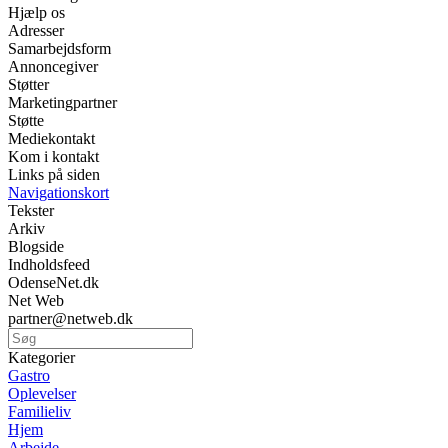
Hjælp os
Adresser
Samarbejdsform
Annoncegiver
Støtter
Marketingpartner
Støtte
Mediekontakt
Kom i kontakt
Links på siden
Navigationskort
Tekster
Arkiv
Blogside
Indholdsfeed
OdenseNet.dk
Net Web
partner@netweb.dk
Kategorier
Gastro
Oplevelser
Familieliv
Hjem
Arbejde