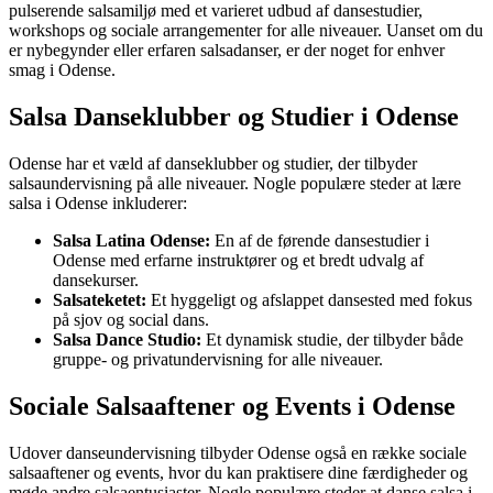
pulserende salsamiljø med et varieret udbud af dansestudier,
workshops og sociale arrangementer for alle niveauer. Uanset om du
er nybegynder eller erfaren salsadanser, er der noget for enhver
smag i Odense.
Salsa Danseklubber og Studier i Odense
Odense har et væld af danseklubber og studier, der tilbyder
salsaundervisning på alle niveauer. Nogle populære steder at lære
salsa i Odense inkluderer:
Salsa Latina Odense:
En af de førende dansestudier i
Odense med erfarne instruktører og et bredt udvalg af
dansekurser.
Salsateketet:
Et hyggeligt og afslappet dansested med fokus
på sjov og social dans.
Salsa Dance Studio:
Et dynamisk studie, der tilbyder både
gruppe- og privatundervisning for alle niveauer.
Sociale Salsaaftener og Events i Odense
Udover danseundervisning tilbyder Odense også en række sociale
salsaaftener og events, hvor du kan praktisere dine færdigheder og
møde andre salsaentusiaster. Nogle populære steder at danse salsa i