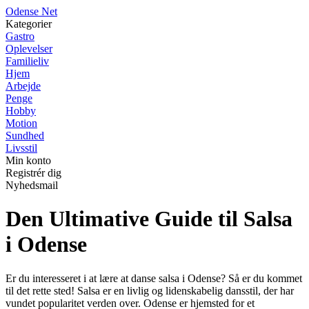
O
dense
N
et
Kategorier
Gastro
Oplevelser
Familieliv
Hjem
Arbejde
Penge
Hobby
Motion
Sundhed
Livsstil
Min konto
Registrér dig
Nyhedsmail
Den Ultimative Guide til Salsa
i Odense
Er du interesseret i at lære at danse salsa i Odense? Så er du kommet
til det rette sted! Salsa er en livlig og lidenskabelig dansstil, der har
vundet popularitet verden over. Odense er hjemsted for et