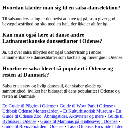
Hvordan klæder man sig til en salsa-danselektion?
Til salsaundervisning er det bedst at have tøj på, som giver god
bevægelsesfrihed og sko med en hæl, der ikke er alt for høj.
Kan man også lære at danse andre
Latinamerikanske dansestilarter i Odense?
Ja, ud over salsa tilbydes der også undervisning i andre
latinamerikanske dansestilarter som bachata og merengue i Odense.
Hvorfor er salsa blevet så populært i Odense og
resten af Danmark?
Salsa er en sjov og livlig dansestil, der skaber glæde og
samhørighed, hvilket har bidraget til dens popularitet i Odense og
resten af Danmark.
En Guide til Pilgrim i Odense
•
Guide til Wow Park i Odense
•
Udforsk Odense Møntergården – Et Kulturhistorisk Museum
•
En
Guide til Odense Zoo: Åbningstider, Aktiviteter og mere
•
Guide til
Bybusser i Odense
•
Guide til Mammas på Hjallesevej i Odense
•
Guide til Bryggergården i Odense
•
Tasso Odense: En guide til den