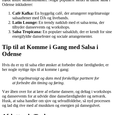
Odense inkluderer:
Café Kafka:
En hyggelig café, der arrangerer regelmæssige
salsaaftener med DJs og livebands.
Latin Lounge:
En trendy natklub med et salsa-tema, der
tilbyder danseevents og workshops.
Salsa Tropicana:
En populær salsaklub, der er kendt for sine
energifyldte dansefester og sociale arrangementer.
Tip til at Komme i Gang med Salsa i
Odense
Hvis du er ny til salsa eller ønsker at forbedre dine færdigheder, er
her nogle nyttige tips til at komme i gang:
Øv regelmæssigt og dans med forskellige partnere for
at forbedre din timing og føring.
Vær åben over for at lære af erfarne dansere, og deltag i workshops
og danseevents for at udvide dine dansefærdigheder og netværk.
Husk, at salsa handler om sjov og selvudfoldelse, så nyd processen
og lad dig rive med af musikken og energien på dansegulvet.