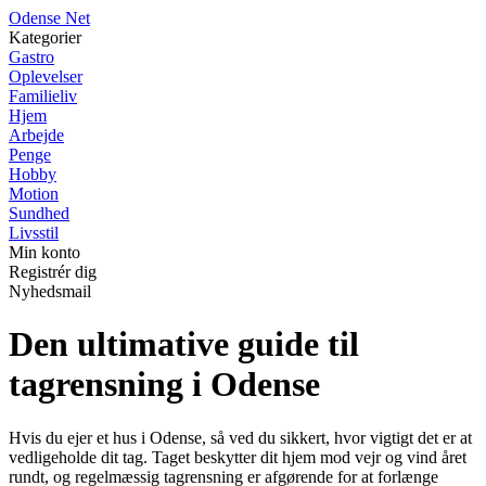
O
dense
N
et
Kategorier
Gastro
Oplevelser
Familieliv
Hjem
Arbejde
Penge
Hobby
Motion
Sundhed
Livsstil
Min konto
Registrér dig
Nyhedsmail
Den ultimative guide til
tagrensning i Odense
Hvis du ejer et hus i Odense, så ved du sikkert, hvor vigtigt det er at
vedligeholde dit tag. Taget beskytter dit hjem mod vejr og vind året
rundt, og regelmæssig tagrensning er afgørende for at forlænge