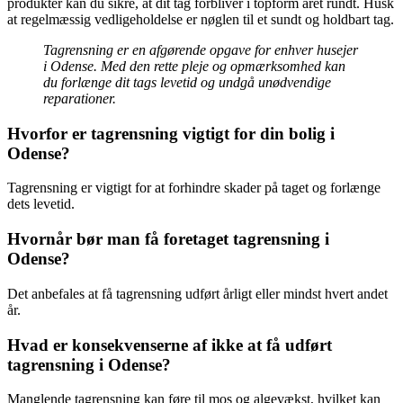
produkter kan du sikre, at dit tag forbliver i topform året rundt. Husk
at regelmæssig vedligeholdelse er nøglen til et sundt og holdbart tag.
Tagrensning er en afgørende opgave for enhver husejer
i Odense. Med den rette pleje og opmærksomhed kan
du forlænge dit tags levetid og undgå unødvendige
reparationer.
Hvorfor er tagrensning vigtigt for din bolig i
Odense?
Tagrensning er vigtigt for at forhindre skader på taget og forlænge
dets levetid.
Hvornår bør man få foretaget tagrensning i
Odense?
Det anbefales at få tagrensning udført årligt eller mindst hvert andet
år.
Hvad er konsekvenserne af ikke at få udført
tagrensning i Odense?
Manglende tagrensning kan føre til mos og algevækst, hvilket kan