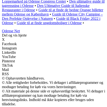
Loppemarked på Odense Congress Center
•
Den ultimative guide til
tagrensning i Odense
•
Den Ultimative Guide til Italienske
Restauranter i Odense
•
Guide til at finde de bedste Orange billetter
mellem Odense og København
•
Guide til Odense City Camping –
Den Perfekte Oplevelse i Naturen
•
Guide til Black Friday 2022 i
Odense
•
Guide til at finde ungdomsboliger i Odense
•
O
dense
N
et
Del og vis hjerte
X
Facebook
Instagram
LinkedIn
YouTube
Pinterest
TikTok
Mail
RSS
© Ophavsretten håndhæves.
© Alle rettigheder forbeholdes. Vi deltager i affiliateprogrammer og
modtager betaling for køb via vores henvisninger.
© Alt materiale på denne side er ophavsretligt beskyttet. Vi deltager i
affiliateprogrammer og kan modtage betaling for køb via
henvisningslinks. Indhold må ikke kopieres eller bruges uden
tilladelse.