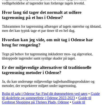
vedligeholdelse af tagrender kan forlænge tagets levetid.
Hvor lang tid tager det normalt at udføre
tagrensning på et hus i Odense?
Tidsrammen for tagrensning afhænger af tagets størrelse og tilstand,
men det kan typisk tage et par timer til en hel dag.
Hvordan kan jeg vide, om mit tag i Odense har
brug for rengøring?
Tegn på behov for tagrensning inkluderer mos- og algevækst,
tilstoppede tagrender samt synlige skader på taget.
Er der miljøvenlige alternativer til traditionelle
tagrensning metoder i Odense?
Ja, du kan undersøge miljøvenlige tagbehandlingsprodukter og
metoder, der respekterer miljøet under tagrensning.
Bolig til salg i Odense Sø: Find dit drømmehjem ved søen
•
Guide
til skoleferie og sommerferie i Odense 2022-2023
•
Guide til
Genbrug Shopping på Thriges Plads, Odense
•
Guide til