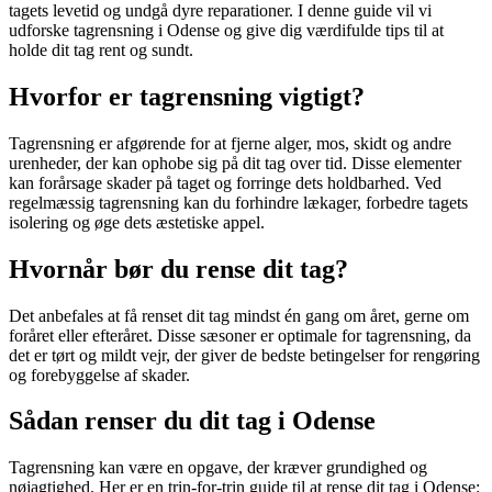
tagets levetid og undgå dyre reparationer. I denne guide vil vi
udforske tagrensning i Odense og give dig værdifulde tips til at
holde dit tag rent og sundt.
Hvorfor er tagrensning vigtigt?
Tagrensning er afgørende for at fjerne alger, mos, skidt og andre
urenheder, der kan ophobe sig på dit tag over tid. Disse elementer
kan forårsage skader på taget og forringe dets holdbarhed. Ved
regelmæssig tagrensning kan du forhindre lækager, forbedre tagets
isolering og øge dets æstetiske appel.
Hvornår bør du rense dit tag?
Det anbefales at få renset dit tag mindst én gang om året, gerne om
foråret eller efteråret. Disse sæsoner er optimale for tagrensning, da
det er tørt og mildt vejr, der giver de bedste betingelser for rengøring
og forebyggelse af skader.
Sådan renser du dit tag i Odense
Tagrensning kan være en opgave, der kræver grundighed og
nøjagtighed. Her er en trin-for-trin guide til at rense dit tag i Odense: