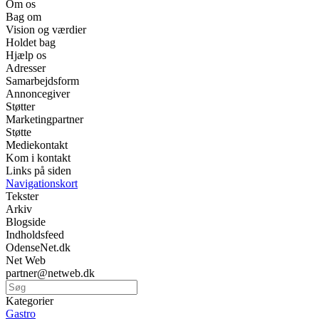
Om os
Bag om
Vision og værdier
Holdet bag
Hjælp os
Adresser
Samarbejdsform
Annoncegiver
Støtter
Marketingpartner
Støtte
Mediekontakt
Kom i kontakt
Links på siden
Navigationskort
Tekster
Arkiv
Blogside
Indholdsfeed
OdenseNet.dk
Net Web
partner@netweb.dk
Kategorier
Gastro