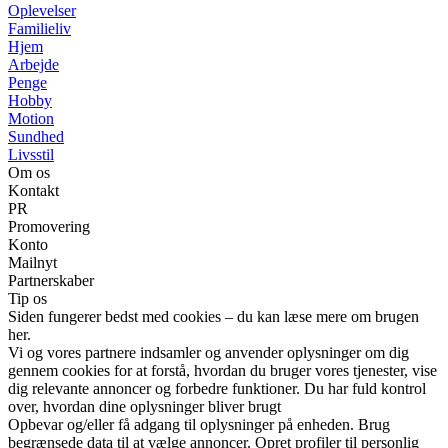
Oplevelser
Familieliv
Hjem
Arbejde
Penge
Hobby
Motion
Sundhed
Livsstil
Om os
Kontakt
PR
Promovering
Konto
Mailnyt
Partnerskaber
Tip os
Siden fungerer bedst med cookies – du kan læse mere om brugen
her.
Vi og vores partnere indsamler og anvender oplysninger om dig
gennem cookies for at forstå, hvordan du bruger vores tjenester, vise
dig relevante annoncer og forbedre funktioner. Du har fuld kontrol
over, hvordan dine oplysninger bliver brugt
Opbevar og/eller få adgang til oplysninger på enheden. Brug
begrænsede data til at vælge annoncer. Opret profiler til personlig