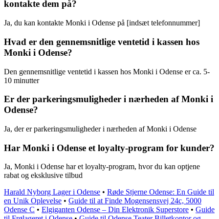
kontakte dem på?
Ja, du kan kontakte Monki i Odense på [indsæt telefonnummer]
Hvad er den gennemsnitlige ventetid i kassen hos
Monki i Odense?
Den gennemsnitlige ventetid i kassen hos Monki i Odense er ca. 5-
10 minutter
Er der parkeringsmuligheder i nærheden af Monki i
Odense?
Ja, der er parkeringsmuligheder i nærheden af Monki i Odense
Har Monki i Odense et loyalty-program for kunder?
Ja, Monki i Odense har et loyalty-program, hvor du kan optjene
rabat og eksklusive tilbud
Harald Nyborg Lager i Odense
•
Røde Stjerne Odense: En Guide til
en Unik Oplevelse
•
Guide til at Finde Mogensensvej 24c, 5000
Odense C
•
Elgiganten Odense – Din Elektronik Superstore
•
Guide
til Frølageret i Odense
•
Guide til Odense Teater Billetkontor og