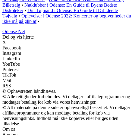
Billetsalg
•
Natklubber i Odense: En Guide til Byens Bedste
Diskoteker
•
Din Tøjmand i Odense: En Guide til Dit Ideelle
Tøjvalg
•
Oplevelser i Odense 2022: Koncerter og begivenheder du
ikke må gå glip af
•
O
dense
N
et
Del og vis hjerte
X
Facebook
Instagram
LinkedIn
YouTube
Pinterest
TikTok
Mail
RSS
© Ophavsretten håndhæves.
© Alle rettigheder forbeholdes. Vi deltager i affiliateprogrammer og
modtager betaling for køb via vores henvisninger.
© Alt materiale på denne side er ophavsretligt beskyttet. Vi deltager i
affiliateprogrammer og kan modtage betaling for køb via
henvisningslinks. Indhold må ikke kopieres eller bruges uden
tilladelse.
Om os
Bag om