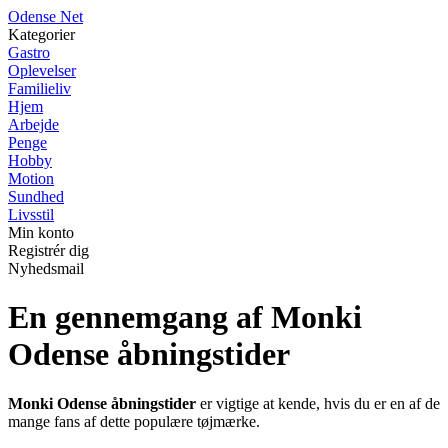
O
dense
N
et
Kategorier
Gastro
Oplevelser
Familieliv
Hjem
Arbejde
Penge
Hobby
Motion
Sundhed
Livsstil
Min konto
Registrér dig
Nyhedsmail
En gennemgang af Monki
Odense åbningstider
Monki Odense åbningstider
er vigtige at kende, hvis du er en af de
mange fans af dette populære tøjmærke.