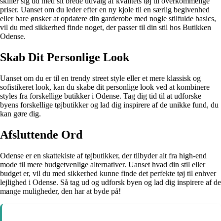
skiller sig ud med sit brede udvalg af kvalitets tøj til overkommelige
priser. Uanset om du leder efter en ny kjole til en særlig begivenhed
eller bare ønsker at opdatere din garderobe med nogle stilfulde basics,
vil du med sikkerhed finde noget, der passer til din stil hos Butikken
Odense.
Skab Dit Personlige Look
Uanset om du er til en trendy street style eller et mere klassisk og
sofistikeret look, kan du skabe dit personlige look ved at kombinere
styles fra forskellige butikker i Odense. Tag dig tid til at udforske
byens forskellige tøjbutikker og lad dig inspirere af de unikke fund, du
kan gøre dig.
Afsluttende Ord
Odense er en skattekiste af tøjbutikker, der tilbyder alt fra high-end
mode til mere budgetvenlige alternativer. Uanset hvad din stil eller
budget er, vil du med sikkerhed kunne finde det perfekte tøj til enhver
lejlighed i Odense. Så tag ud og udforsk byen og lad dig inspirere af de
mange muligheder, den har at byde på!