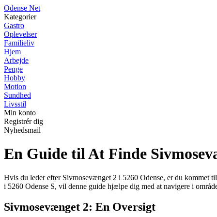
O
dense
N
et
Kategorier
Gastro
Oplevelser
Familieliv
Hjem
Arbejde
Penge
Hobby
Motion
Sundhed
Livsstil
Min konto
Registrér dig
Nyhedsmail
En Guide til At Finde Sivmosev
Hvis du leder efter Sivmosevænget 2 i 5260 Odense, er du kommet ti
i 5260 Odense S, vil denne guide hjælpe dig med at navigere i område
Sivmosevænget 2: En Oversigt