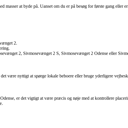
masser at byde på. Uanset om du er på besøg for første gang eller er l
evænget 2.
ering.
ivmosevænget 2, Sivmosevænget 2 S, Sivmosevænget 2 Odense eller Siv
t være nyttigt at spørge lokale beboere eller bruge yderligere vejbeskri
ense, er det vigtigt at være præcis og nøje med at kontrollere placering
e.