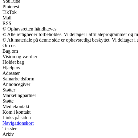
YouTube
Pinterest
TikTok
Mail
RSS
© Ophavsretten håndhæves.
© Alle rettigheder forbeholdes. Vi deltager i affiliateprogrammer og m
© Alt materiale på denne side er ophavsretligt beskyttet. Vi deltager 
Om os
Bag om
Vision og værdier
Holdet bag
Hjælp os
Adresser
Samarbejdsform
Annoncegiver
Støtter
Marketingpartner
Støtte
Mediekontakt
Kom i kontakt
Links på siden
Navigationskort
Tekster
Arkiv