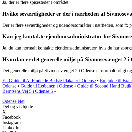
Ja, der er flere spisesteder i området.
Hvilke seværdigheder er der i nærheden af Sivmosev
Der er flere seværdigheder og udendørsområder i nærheden, som fx pa
Kan jeg kontakte ejendomsadministrator for Sivmose
Ja, du kan normalt kontakte ejendomsadministrator, hvis du har spør
Hvordan er det generelle miljø på Sivmosevænget 2 i
Det generelle miljø på Sivmosevænget 2 i Odense er normalt roligt og 
En Guide til At Finde de Bedste Plakater i Odense
•
En guide til Bra
Odense
•
Guide til Letbanen i Odense
•
Guide til Second Hand Butik
Berntsens Vej 5 i Odense S
•
O
dense
N
et
Del og vis hjerte
X
Facebook
Instagram
LinkedIn