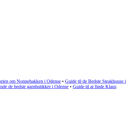
orien om Nonnebakken i Odense
•
Guide til de Bedste Steakhouse i
finde de bedste garnbutikker i Odense
•
Guide til at finde Klaus