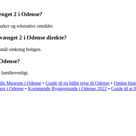
ænget 2 i Odense?
rker og rekreative områder.
vænget 2 i Odense direkte?
gsmål omkring boligen.
 Odense?
familievenligt.
ndts Museum i Odense
•
Guide til en billig rejse til Odense
•
Opdag hist
ker i Odense
•
Kommende Byggegrunde i Odense 2022
•
Guide til at 