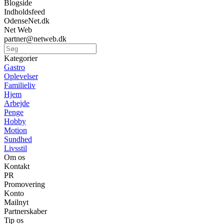
Blogside
Indholdsfeed
OdenseNet.dk
Net Web
partner@netweb.dk
Kategorier
Gastro
Oplevelser
Familieliv
Hjem
Arbejde
Penge
Hobby
Motion
Sundhed
Livsstil
Om os
Kontakt
PR
Promovering
Konto
Mailnyt
Partnerskaber
Tip os