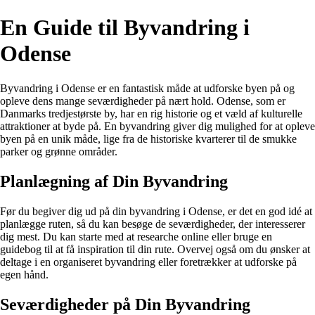
En Guide til Byvandring i
Odense
Byvandring i Odense er en fantastisk måde at udforske byen på og
opleve dens mange seværdigheder på nært hold. Odense, som er
Danmarks tredjestørste by, har en rig historie og et væld af kulturelle
attraktioner at byde på. En byvandring giver dig mulighed for at opleve
byen på en unik måde, lige fra de historiske kvarterer til de smukke
parker og grønne områder.
Planlægning af Din Byvandring
Før du begiver dig ud på din byvandring i Odense, er det en god idé at
planlægge ruten, så du kan besøge de seværdigheder, der interesserer
dig mest. Du kan starte med at researche online eller bruge en
guidebog til at få inspiration til din rute. Overvej også om du ønsker at
deltage i en organiseret byvandring eller foretrækker at udforske på
egen hånd.
Seværdigheder på Din Byvandring