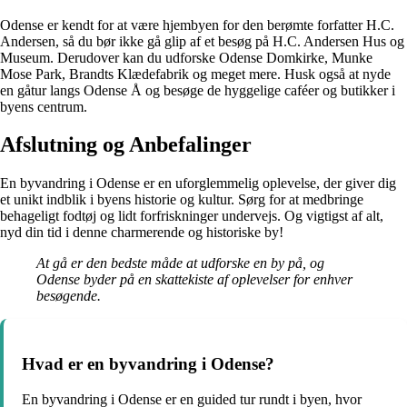
Odense er kendt for at være hjembyen for den berømte forfatter H.C.
Andersen, så du bør ikke gå glip af et besøg på H.C. Andersen Hus og
Museum. Derudover kan du udforske Odense Domkirke, Munke
Mose Park, Brandts Klædefabrik og meget mere. Husk også at nyde
en gåtur langs Odense Å og besøge de hyggelige caféer og butikker i
byens centrum.
Afslutning og Anbefalinger
En byvandring i Odense er en uforglemmelig oplevelse, der giver dig
et unikt indblik i byens historie og kultur. Sørg for at medbringe
behageligt fodtøj og lidt forfriskninger undervejs. Og vigtigst af alt,
nyd din tid i denne charmerende og historiske by!
At gå er den bedste måde at udforske en by på, og
Odense byder på en skattekiste af oplevelser for enhver
besøgende.
Hvad er en byvandring i Odense?
En byvandring i Odense er en guided tur rundt i byen, hvor