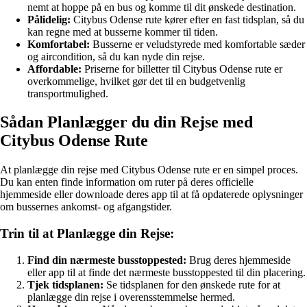
nemt at hoppe på en bus og komme til dit ønskede destination.
Pålidelig:
Citybus Odense rute kører efter en fast tidsplan, så du
kan regne med at busserne kommer til tiden.
Komfortabel:
Busserne er veludstyrede med komfortable sæder
og aircondition, så du kan nyde din rejse.
Affordable:
Priserne for billetter til Citybus Odense rute er
overkommelige, hvilket gør det til en budgetvenlig
transportmulighed.
Sådan Planlægger du din Rejse med
Citybus Odense Rute
At planlægge din rejse med Citybus Odense rute er en simpel proces.
Du kan enten finde information om ruter på deres officielle
hjemmeside eller downloade deres app til at få opdaterede oplysninger
om bussernes ankomst- og afgangstider.
Trin til at Planlægge din Rejse:
Find din nærmeste busstoppested:
Brug deres hjemmeside
eller app til at finde det nærmeste busstoppested til din placering.
Tjek tidsplanen:
Se tidsplanen for den ønskede rute for at
planlægge din rejse i overensstemmelse hermed.