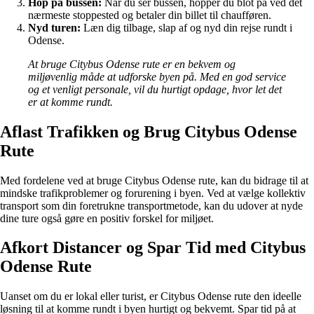
Hop på bussen:
Når du ser bussen, hopper du blot på ved det
nærmeste stoppested og betaler din billet til chaufføren.
Nyd turen:
Læn dig tilbage, slap af og nyd din rejse rundt i
Odense.
At bruge Citybus Odense rute er en bekvem og
miljøvenlig måde at udforske byen på. Med en god service
og et venligt personale, vil du hurtigt opdage, hvor let det
er at komme rundt.
Aflast Trafikken og Brug Citybus Odense
Rute
Med fordelene ved at bruge Citybus Odense rute, kan du bidrage til at
mindske trafikproblemer og forurening i byen. Ved at vælge kollektiv
transport som din foretrukne transportmetode, kan du udover at nyde
dine ture også gøre en positiv forskel for miljøet.
Afkort Distancer og Spar Tid med Citybus
Odense Rute
Uanset om du er lokal eller turist, er Citybus Odense rute den ideelle
løsning til at komme rundt i byen hurtigt og bekvemt. Spar tid på at