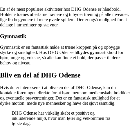
En af de mest populære aktiviteter hos DHG Odense er håndbold.
Holdene trænes af erfarne trænere og tilbyder træning på alle niveauer,
lige fra begyndere til mere øvede spillere. Der er også mulighed for at
deltage i turneringer og stævner.
Gymnastik
Gymnastik er en fantastisk måde at træne kroppen på og opbygge
styrke og smidighed. Hos DHG Odense tilbydes gymnastikhold for
børn, unge og voksne, så alle kan finde et hold, der passer til deres
behov og niveau.
Bliv en del af DHG Odense
Hvis du er interesseret i at blive en del af DHG Odense, kan du
kontakte foreningen direkte for at høre mere om medlemskab, holdtider
og eventuelle prøvetræninger. Det er en fantastisk mulighed for at
dyrke motion, møde nye mennesker og have det sjovt samtidig.
DHG Odense har virkelig skabt et positivt og
inkluderende miljø, hvor man føler sig velkommen fra
første dag.