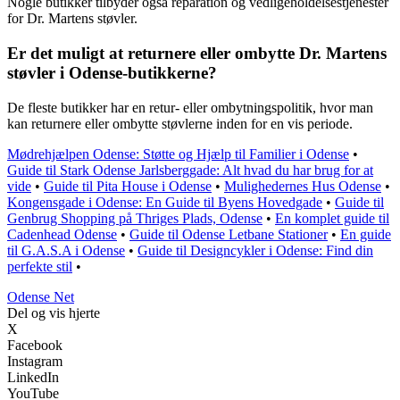
Nogle butikker tilbyder også reparation og vedligeholdelsestjenester
for Dr. Martens støvler.
Er det muligt at returnere eller ombytte Dr. Martens
støvler i Odense-butikkerne?
De fleste butikker har en retur- eller ombytningspolitik, hvor man
kan returnere eller ombytte støvlerne inden for en vis periode.
Mødrehjælpen Odense: Støtte og Hjælp til Familier i Odense
•
Guide til Stark Odense Jarlsberggade: Alt hvad du har brug for at
vide
•
Guide til Pita House i Odense
•
Mulighedernes Hus Odense
•
Kongensgade i Odense: En Guide til Byens Hovedgade
•
Guide til
Genbrug Shopping på Thriges Plads, Odense
•
En komplet guide til
Cadenhead Odense
•
Guide til Odense Letbane Stationer
•
En guide
til G.A.S.A i Odense
•
Guide til Designcykler i Odense: Find din
perfekte stil
•
O
dense
N
et
Del og vis hjerte
X
Facebook
Instagram
LinkedIn
YouTube