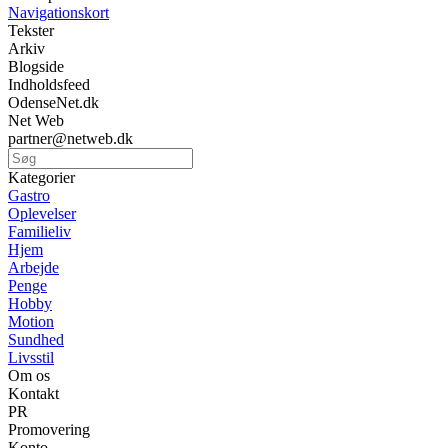
Navigationskort
Tekster
Arkiv
Blogside
Indholdsfeed
OdenseNet.dk
Net Web
partner@netweb.dk
Kategorier
Gastro
Oplevelser
Familieliv
Hjem
Arbejde
Penge
Hobby
Motion
Sundhed
Livsstil
Om os
Kontakt
PR
Promovering
Konto