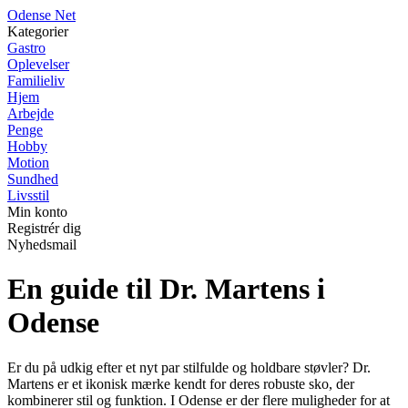
O
dense
N
et
Kategorier
Gastro
Oplevelser
Familieliv
Hjem
Arbejde
Penge
Hobby
Motion
Sundhed
Livsstil
Min konto
Registrér dig
Nyhedsmail
En guide til Dr. Martens i
Odense
Er du på udkig efter et nyt par stilfulde og holdbare støvler? Dr.
Martens er et ikonisk mærke kendt for deres robuste sko, der
kombinerer stil og funktion. I Odense er der flere muligheder for at