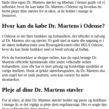
finde dine egne Dr. Martens støvler og tilbehør. I denne guide vil vi
udforske, hvor du kan købe Dr. Martens i Odense og hvordan du
bedst plejer dine støvler for at sikre, at de holder i mange år
fremover.
Hvor kan du købe Dr. Martens i Odense?
I Odense er der flere butikker og forhandlere, der tilbyder et udvalg
af Dr. Martens sko og støvler. Et godt sted at starte din søgning er i
de større indkøbscentre som Rosengårdcentret eller IKEA Odense,
hvor du kan finde butikker med et bredt udvalg af fodtøj.
Hvis du foretrækker at shoppe online, kan du også besøge Dr.
Martens officielle hjemmeside eller andre velkendte online
forhandlere, som ofte har et stort udvalg og forskellige modeller at
vælge imellem. Husk at tjekke størrelsesguiden, da Dr. Martens sko
som regel har en unik pasform, som kan variere fra andre
skomærker.
Pleje af dine Dr. Martens støvler
For at sikre, at dine Dr. Martens støvler holder sig pæne og holdbare
i mange år, er det vigtigt at pleje dem regelmæssigt. Her er nogle tips
til at vedligeholde dine støvler: