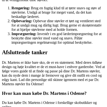
Rengøring:
Brug en fugtig klud til at tørre snavs og støv af
støvlerne. Undgå at bruge for meget vand, da det kan
beskadige læderet.
Opbevaring:
Opbevar dine støvler et tørt og ventileret sted
for at undgå mug og dårlig lugt. Brug gerne et skotørrestativ
for at hjælpe støvlerne med at holde formen.
Imprægnering:
Investér i en god læderimprægnering for at
beskytte dine støvler mod vand og snavs. Påfør
imprægneringen regelmæssigt for optimal beskyttelse.
Afsluttende tanker
Dr. Martens er ikke bare sko, de er en statement. Med deres tidløse
design og høje kvalitet er de et must-have i enhver garderobe. Ved at
følge vores guide til at finde og passe på dine Dr. Martens støvler,
kan du nyde dem i mange år fremover og give dit outfit en cool og
edgy kant. Lad din personlige stil skinne igennem med et par Dr.
Martens støvler fra Odense!
Hvor kan man købe Dr. Martens i Odense?
Du kan købe Dr. Martens i Odense i forskellige skobutikker og
online.