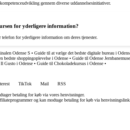
g kompetenceudvikling gennem diverse uddannelsesinitiativer.
sen for yderligere information?
telefon for yderligere information om deres tjenester.
minalen Odense S
•
Guide til at vælge det bedste digitale bureau i Odens
en bedste shoppingoplevelse i Odense
•
Guide til Odense Jernbanemus
 Il Gusto i Odense
•
Guide til Chokoladekursus i Odense
•
terest
TikTok
Mail
RSS
dtager betaling for køb via vores henvisninger.
affiliateprogrammer og kan modtage betaling for køb via henvisningslinks