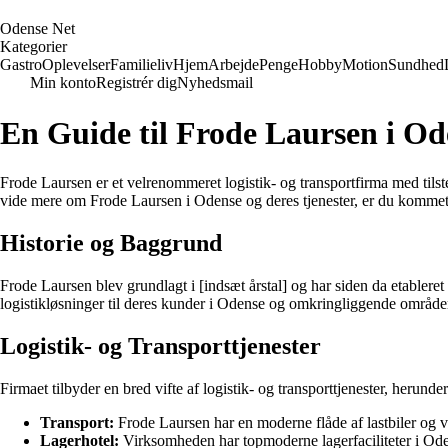
O
dense
N
et
Kategorier
Gastro
Oplevelser
Familieliv
Hjem
Arbejde
Penge
Hobby
Motion
Sundhed
Min konto
Registrér dig
Nyhedsmail
En Guide til Frode Laursen i Od
Frode Laursen er et velrenommeret logistik- og transportfirma med tilsted
vide mere om Frode Laursen i Odense og deres tjenester, er du kommet ti
Historie og Baggrund
Frode Laursen blev grundlagt i [indsæt årstal] og har siden da etabler
logistikløsninger til deres kunder i Odense og omkringliggende område
Logistik- og Transporttjenester
Firmaet tilbyder en bred vifte af logistik- og transporttjenester, herunder
Transport:
Frode Laursen har en moderne flåde af lastbiler og var
Lagerhotel:
Virksomheden har topmoderne lagerfaciliteter i Od