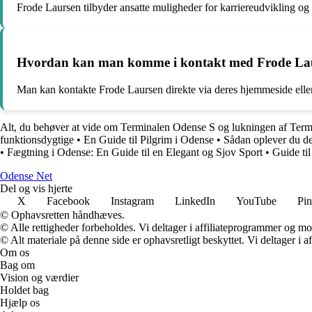
Frode Laursen tilbyder ansatte muligheder for karriereudvikling o
Hvordan kan man komme i kontakt med Frode Laur
Man kan kontakte Frode Laursen direkte via deres hjemmeside eller 
Alt, du behøver at vide om Terminalen Odense S og lukningen af Ter
funktionsdygtige
•
En Guide til Pilgrim i Odense
•
Sådan oplever du d
•
Fægtning i Odense: En Guide til en Elegant og Sjov Sport
•
Guide til
O
dense
N
et
Del og vis hjerte
X
Facebook
Instagram
LinkedIn
YouTube
Pin
© Ophavsretten håndhæves.
© Alle rettigheder forbeholdes. Vi deltager i affiliateprogrammer og mo
© Alt materiale på denne side er ophavsretligt beskyttet. Vi deltager i 
Om os
Bag om
Vision og værdier
Holdet bag
Hjælp os