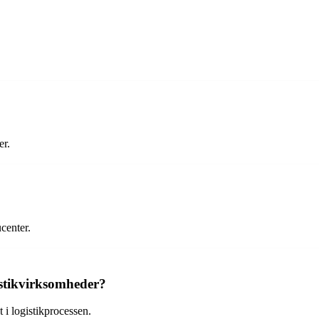
er.
center.
istikvirksomheder?
 i logistikprocessen.