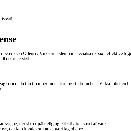
Livsstil
ense
eværelse i Odense. Virksomheden har specialiseret sig i effektive logisti
l det rette sted.
et sig som en betroet partner inden for logistikbranchen. Virksomheden 
r.
:
evogne, der sikrer pålidelig og effektiv transport af varer.
ense, der kan imødekomme ethvert lagerbehov.