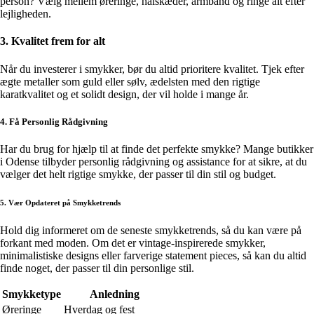
person? Vælg mellem øreringe, halskæder, armbånd og ringe alt efter
lejligheden.
3. Kvalitet frem for alt
Når du investerer i smykker, bør du altid prioritere kvalitet. Tjek efter
ægte metaller som guld eller sølv, ædelsten med den rigtige
karatkvalitet og et solidt design, der vil holde i mange år.
4. Få Personlig Rådgivning
Har du brug for hjælp til at finde det perfekte smykke? Mange butikker
i Odense tilbyder personlig rådgivning og assistance for at sikre, at du
vælger det helt rigtige smykke, der passer til din stil og budget.
5. Vær Opdateret på Smykketrends
Hold dig informeret om de seneste smykketrends, så du kan være på
forkant med moden. Om det er vintage-inspirerede smykker,
minimalistiske designs eller farverige statement pieces, så kan du altid
finde noget, der passer til din personlige stil.
Smykketype
Anledning
Øreringe
Hverdag og fest