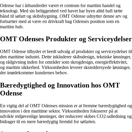
Odense har i århundreder været et centrum for maritim handel og
teknologi. Med sin beliggenhed ved havet har byen altid haft tætte
bånd til søfart og skibsbygning. OMT Odense udnytter denne arv og
fortsætter med at være en drivkraft bag Odenses position som en
maritim hub.
OMT Odenses Produkter og Serviceydelser
OMT Odense tilbyder et bredt udvalg af produkter og serviceydelser til
den maritime industri. Dette inkluderer skibsdesign, tekniske løsninger,
og rådgivning inden for områder som skrogdesign, energieffektivitet,
og maritim sikkerhed. Virksomheden leverer skræddersyede løsninger,
der imødekommer kundernes behov.
Bæredygtighed og Innovation hos OMT
Odense
En vigtig del af OMT Odenses mission er at fremme bæredygtighed og
innovation i den maritime sektor. Virksomheden fokuserer på at
udvikle miljøvenlige løsninger, der reducerer skibes CO2-udledning og
bidrager til en mere bæredygtig fremtid for søfarten.