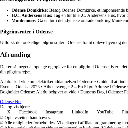
Odense Domkirke:
Besøg Odense Domkirke, et imponerende bygn
H.C. Andersens Hus:
Tag en tur til H.C. Andersens Hus, hvor d
Munkemose:
Gå en tur i det idylliske område omkring Munkemos
Pilgrimsruter i Odense
Udforsk de forskellige pilgrimsruter i Odense for at opleve byen og dens
Afrunding
Der er så meget at opdage og opleve for en pilgrim i Odense, især i det
din pilgrimsrejse.
Alt du skal vide om elektrikeruddannelsen i Odense
•
Guide til at fin
Events i Odense 2023
•
Athenevænget 2 – En Skøn Adresse i Odense
Bogholder Odense: Alt du behøver at vide
•
Dansens Dag i Odense: Fe
O
dense
N
et
Del og vis hjerte
X
Facebook
Instagram
LinkedIn
YouTube
Pin
© Ophavsretten håndhæves.
© Alle rettigheder forbeholdes. Vi deltager i affiliateprogrammer og mo
© Alt materiale på denne side er ophavsretligt beskyttet. Vi deltager i 