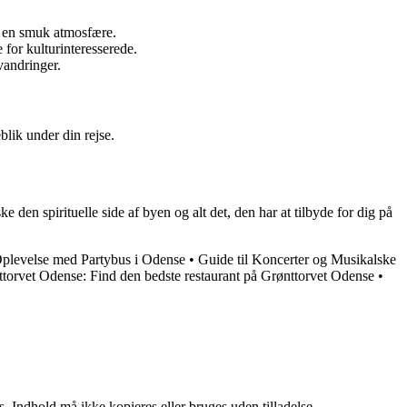
i en smuk atmosfære.
for kulturinteresserede.
vandringer.
blik under din rejse.
den spirituelle side af byen og alt det, den har at tilbyde for dig på
 Oplevelse med Partybus i Odense
•
Guide til Koncerter og Musikalske
ttorvet Odense: Find den bedste restaurant på Grønttorvet Odense
•
. Indhold må ikke kopieres eller bruges uden tilladelse.