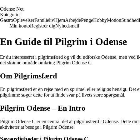
O
dense
N
et
Kategorier
Gastro
Oplevelser
Familieliv
Hjem
Arbejde
Penge
Hobby
Motion
Sundhed
Min konto
Registrér dig
Nyhedsmail
En Guide til Pilgrim i Odense
Er du interesseret i pilgrimsfærd og vil du udforske Odense, men ved i
det skønne område omkring Pilgrim Odense C.
Om Pilgrimsfærd
En pilgrimsfærd er en rejse med en spirituel eller religiøs hensigt. Det 
pilgrimme søger dette for at finde svar på livets store spørgsmål.
Pilgrim Odense – En Intro
Pilgrim Odense C er en central del af pilgrimsfærd i Odense. Dette områ
aktiviteter at besøge i Pilgrim Odense.
Seværdigheder i Pilgrim Odense C