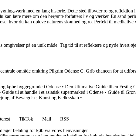
ingsværk med en lang historie. Dette sted tilbyder ro og reflektion 
u kan lære mere om den berømte forfatters liv og værker. En sand perle 
e, hvor du kan opleve naturens skønhed og ro. Perfekt til meditative 
 omgivelser på en unik måde. Tag tid til at reflektere og nyde hvert øje
 centrale område omkring Pilgrim Odense C. Grib chancen for at udforske 
de og købe byggegrunde i Odense
•
Den Ultimative Guide til en Festlig
•
Guide til at handle i et asiatisk supermarked i Odense
•
Guide til Grøn
jring af Bevægelse, Kunst og Fællesskab
•
terest
TikTok
Mail
RSS
dtager betaling for køb via vores henvisninger.
affiliateprogrammer og kan modtage betaling for køb via henvisningslinks