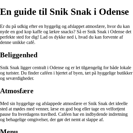
En guide til Snik Snak i Odense
Er du på udkig efter en hyggelig og afslappet atmosfære, hvor du kan
nyde en god kop kaffe og lækre snacks? Så er Snik Snak i Odense det
perfekte sted for dig! Lad os dykke ned i, hvad du kan forvente af
denne unikke café.
Beliggenhed
Snik Snak ligger centralt i Odense og er let tilgængelig for både lokale
og turister. Du finder caféen i hjertet af byen, tæt på hyggelige butikker
og seværdigheder.
Atmosfære
Med sin hyggelige og afslappede atmosfære er Snik Snak det ideelle
sted at mødes med venner, læse en god bog eller tage en velfortjent
pause fra hverdagens travlhed. Caféen har en indbydende indretning
og behagelige omgivelser, der gør det nemt at slappe af.
Menu