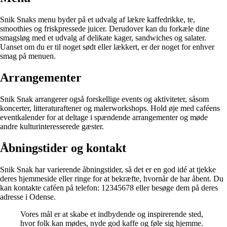
Snik Snaks menu byder på et udvalg af lækre kaffedrikke, te,
smoothies og friskpressede juicer. Derudover kan du forkæle dine
smagsløg med et udvalg af delikate kager, sandwiches og salater.
Uanset om du er til noget sødt eller lækkert, er der noget for enhver
smag på menuen.
Arrangementer
Snik Snak arrangerer også forskellige events og aktiviteter, såsom
koncerter, litteraturaftener og malerworkshops. Hold øje med caféens
eventkalender for at deltage i spændende arrangementer og møde
andre kulturinteresserede gæster.
Åbningstider og kontakt
Snik Snak har varierende åbningstider, så det er en god idé at tjekke
deres hjemmeside eller ringe for at bekræfte, hvornår de har åbent. Du
kan kontakte caféen på telefon: 12345678 eller besøge dem på deres
adresse i Odense.
Vores mål er at skabe et indbydende og inspirerende sted,
hvor folk kan mødes, nyde god kaffe og føle sig hjemme.