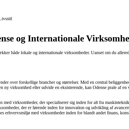
Livsstil
nse og Internationale Virksomhe
ækker både lokale og internationale virksomheder. Uanset om du allerede
nder over forskellige brancher og størrelser. Med en central beliggenh
 en ny virksomhed eller udvide en eksisterende, kan Odense prale af en ve
n med virksomheder, der specialiserer sig inden for alt fra maskinteknik
omheder, der er førende inden for innovation og udvikling af avancere
es erhvervsmiljø med virksomheder inden for blandt andet finans, konsu