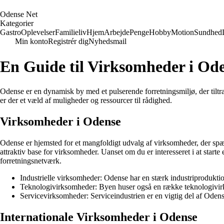
O
dense
N
et
Kategorier
Gastro
Oplevelser
Familieliv
Hjem
Arbejde
Penge
Hobby
Motion
Sundhed
Min konto
Registrér dig
Nyhedsmail
En Guide til Virksomheder i Ode
Odense er en dynamisk by med et pulserende forretningsmiljø, der tiltr
er der et væld af muligheder og ressourcer til rådighed.
Virksomheder i Odense
Odense er hjemsted for et mangfoldigt udvalg af virksomheder, der spæ
attraktiv base for virksomheder. Uanset om du er interesseret i at starte
forretningsnetværk.
Industrielle virksomheder: Odense har en stærk industriproduktio
Teknologivirksomheder: Byen huser også en række teknologivirks
Servicevirksomheder: Serviceindustrien er en vigtig del af Odens
Internationale Virksomheder i Odense