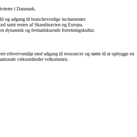
iviteter i Danmark.
ld og adgang til branchevenlige incitamenter.
ed samt resten af Skandinavien og Europa.
f en dynamisk og fremadskuende forretningskultur.
eret erhvervsmiljø med adgang til ressourcer og støtte til at opbygge en
ernationale virksomheder velkommen.