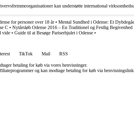
 erhvervsfremmeorganisationer kan understøtte international virksomh
Odense for personer over 18 år
•
Mental Sundhed i Odense: Et Dybdegå
se C
•
Nytårsløb Odense 2016 – En Traditionel og Festlig Begivenhed
l vide
•
Guide til at Besøge Pariserhjulet i Odense
•
terest
TikTok
Mail
RSS
dtager betaling for køb via vores henvisninger.
affiliateprogrammer og kan modtage betaling for køb via henvisningslinks