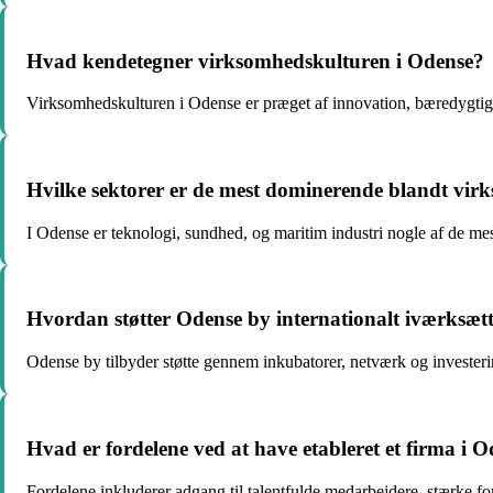
Hvad kendetegner virksomhedskulturen i Odense?
Virksomhedskulturen i Odense er præget af innovation, bæredygtig
Hvilke sektorer er de mest dominerende blandt vir
I Odense er teknologi, sundhed, og maritim industri nogle af de m
Hvordan støtter Odense by internationalt iværksætt
Odense by tilbyder støtte gennem inkubatorer, netværk og investeri
Hvad er fordelene ved at have etableret et firma i
Fordelene inkluderer adgang til talentfulde medarbejdere, stærke fo