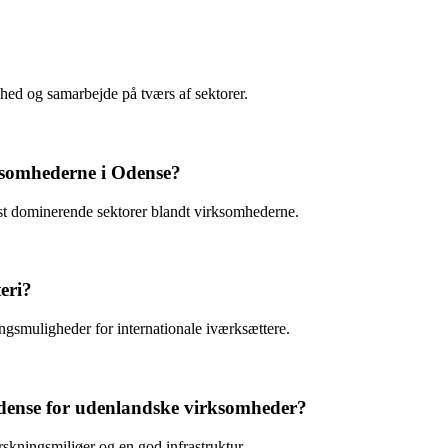
hed og samarbejde på tværs af sektorer.
ksomhederne i Odense?
est dominerende sektorer blandt virksomhederne.
eri?
ngsmuligheder for internationale iværksættere.
 Odense for udenlandske virksomheder?
rskningsmiljøer og en god infrastruktur.