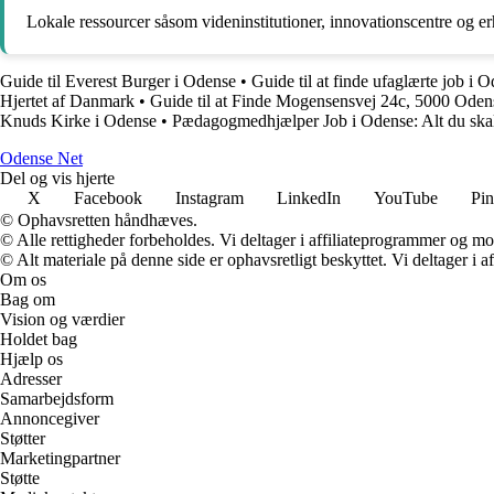
Lokale ressourcer såsom videninstitutioner, innovationscentre og
Guide til Everest Burger i Odense
•
Guide til at finde ufaglærte job i 
Hjertet af Danmark
•
Guide til at Finde Mogensensvej 24c, 5000 Oden
Knuds Kirke i Odense
•
Pædagogmedhjælper Job i Odense: Alt du ska
O
dense
N
et
Del og vis hjerte
X
Facebook
Instagram
LinkedIn
YouTube
Pin
© Ophavsretten håndhæves.
© Alle rettigheder forbeholdes. Vi deltager i affiliateprogrammer og mo
© Alt materiale på denne side er ophavsretligt beskyttet. Vi deltager i 
Om os
Bag om
Vision og værdier
Holdet bag
Hjælp os
Adresser
Samarbejdsform
Annoncegiver
Støtter
Marketingpartner
Støtte