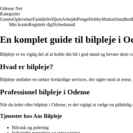
O
dense
N
et
Kategorier
Gastro
Oplevelser
Familieliv
Hjem
Arbejde
Penge
Hobby
Motion
Sundhed
Min konto
Registrér dig
Nyhedsmail
En komplet guide til bilpleje i 
Bilpleje er en vigtig del af at holde din bil i god stand og bevare dens 
Hvad er bilpleje?
Bilpleje omfatter en række forskellige services, der sigter mod at rense,
Professionel bilpleje i Odense
Når du leder efter bilpleje i Odense, er det vigtigt at vælge en pålidel
Tjenester hos Am Bilpleje
Bilvask og polering
Indvendig rengøring og støvsugning