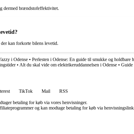
og dermed brændstofeffektivitet.
levetid?
der kan forkorte bilens levetid.
 Yazzy i Odense
•
Perlesten i Odense: En guide til smukke og holdbare
ngstider
•
Alt du skal vide om elektrikeruddannelsen i Odense
•
Guide 
terest
TikTok
Mail
RSS
dtager betaling for køb via vores henvisninger.
affiliateprogrammer og kan modtage betaling for køb via henvisningslinks