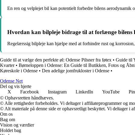
En ren og velplejet bil kan potentielt forbedre bilens aerodynamik 
Hvordan kan bilpleje bidrage til at forlænge bilens 
Regelærssig bilpleje kan hjælpe med at forhindre rust og korrosion, 
Guide til at vælge den perfekte øl: Odense Pilsner fra føtex
•
Guide til
Kvarter
•
Børneloppen i Odense: En Guide til Butikken, Fotos og Åbni
Køreskole i Odense
•
Den adelige jomfrukloster i Odense
•
O
dense
N
et
Del og vis hjerte
X
Facebook
Instagram
LinkedIn
YouTube
Pin
© Ophavsretten håndhæves.
© Alle rettigheder forbeholdes. Vi deltager i affiliateprogrammer og mo
© Alt materiale på denne side er ophavsretligt beskyttet. Vi deltager i 
Om os
Bag om
Vision og værdier
Holdet bag