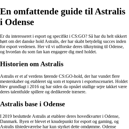
En omfattende guide til Astralis
i Odense
Er du interesseret i esport og specifikt i CS:GO? Så har du helt sikkert
hørt om det danske hold Astralis, der har skabt betydelig succes inden
for esport verdenen. Her vil vi udforske deres tilknytning til Odense,
og hvordan du som fan kan engagere dig med holdet.
Historien om Astralis
Astralis er et af verdens førende CS:GO-hold, der har vundet flere
mesterskaber og etableret sig som et topnavn i esportsscenariet. Holdet
blev grundlagt i 2016 og har siden da opnået utallige sejre takket være
deres talentfulde spillere og dedikerede trænere.
Astralis base i Odense
I 2019 besluttede Astralis at etablere deres hovedkvarter i Odense,
Danmark. Byen er blevet et knudepunkt for esport og gaming, og
Astralis tilstedeværelse har kun styrket dette omdømme. Odense