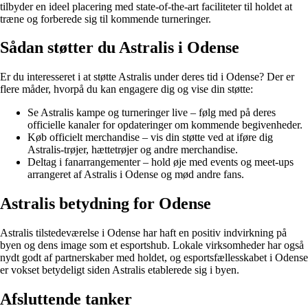
tilbyder en ideel placering med state-of-the-art faciliteter til holdet at
træne og forberede sig til kommende turneringer.
Sådan støtter du Astralis i Odense
Er du interesseret i at støtte Astralis under deres tid i Odense? Der er
flere måder, hvorpå du kan engagere dig og vise din støtte:
Se Astralis kampe og turneringer live – følg med på deres
officielle kanaler for opdateringer om kommende begivenheder.
Køb officielt merchandise – vis din støtte ved at iføre dig
Astralis-trøjer, hættetrøjer og andre merchandise.
Deltag i fanarrangementer – hold øje med events og meet-ups
arrangeret af Astralis i Odense og mød andre fans.
Astralis betydning for Odense
Astralis tilstedeværelse i Odense har haft en positiv indvirkning på
byen og dens image som et esportshub. Lokale virksomheder har også
nydt godt af partnerskaber med holdet, og esportsfællesskabet i Odense
er vokset betydeligt siden Astralis etablerede sig i byen.
Afsluttende tanker