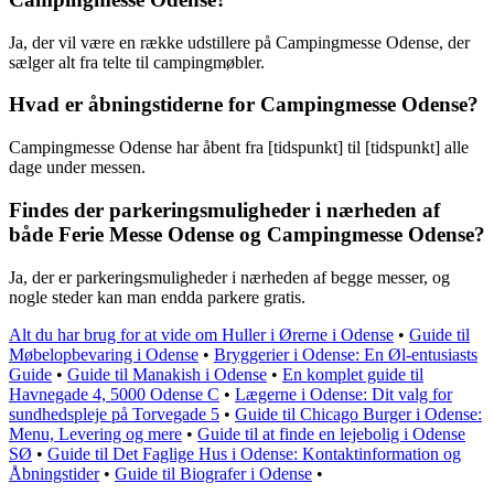
Ja, der vil være en række udstillere på Campingmesse Odense, der
sælger alt fra telte til campingmøbler.
Hvad er åbningstiderne for Campingmesse Odense?
Campingmesse Odense har åbent fra [tidspunkt] til [tidspunkt] alle
dage under messen.
Findes der parkeringsmuligheder i nærheden af
både Ferie Messe Odense og Campingmesse Odense?
Ja, der er parkeringsmuligheder i nærheden af begge messer, og
nogle steder kan man endda parkere gratis.
Alt du har brug for at vide om Huller i Ørerne i Odense
•
Guide til
Møbelopbevaring i Odense
•
Bryggerier i Odense: En Øl-entusiasts
Guide
•
Guide til Manakish i Odense
•
En komplet guide til
Havnegade 4, 5000 Odense C
•
Lægerne i Odense: Dit valg for
sundhedspleje på Torvegade 5
•
Guide til Chicago Burger i Odense:
Menu, Levering og mere
•
Guide til at finde en lejebolig i Odense
SØ
•
Guide til Det Faglige Hus i Odense: Kontaktinformation og
Åbningstider
•
Guide til Biografer i Odense
•