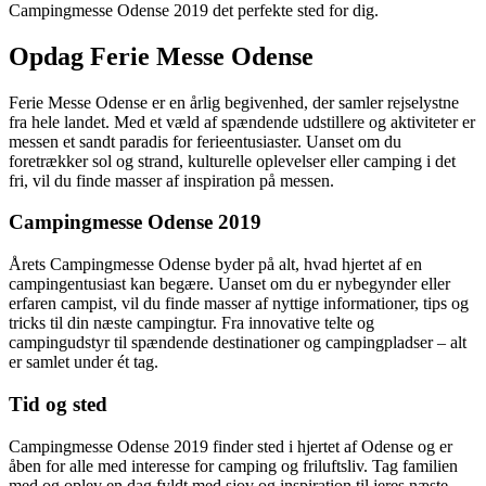
Campingmesse Odense 2019 det perfekte sted for dig.
Opdag Ferie Messe Odense
Ferie Messe Odense er en årlig begivenhed, der samler rejselystne
fra hele landet. Med et væld af spændende udstillere og aktiviteter er
messen et sandt paradis for ferieentusiaster. Uanset om du
foretrækker sol og strand, kulturelle oplevelser eller camping i det
fri, vil du finde masser af inspiration på messen.
Campingmesse Odense 2019
Årets Campingmesse Odense byder på alt, hvad hjertet af en
campingentusiast kan begære. Uanset om du er nybegynder eller
erfaren campist, vil du finde masser af nyttige informationer, tips og
tricks til din næste campingtur. Fra innovative telte og
campingudstyr til spændende destinationer og campingpladser – alt
er samlet under ét tag.
Tid og sted
Campingmesse Odense 2019 finder sted i hjertet af Odense og er
åben for alle med interesse for camping og friluftsliv. Tag familien
med og oplev en dag fyldt med sjov og inspiration til jeres næste