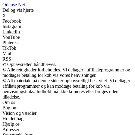
O
dense
N
et
Del og vis hjerte
X
Facebook
Instagram
LinkedIn
YouTube
Pinterest
TikTok
Mail
RSS
© Ophavsretten håndhæves.
© Alle rettigheder forbeholdes. Vi deltager i affiliateprogrammer og
modtager betaling for køb via vores henvisninger.
© Alt materiale på denne side er ophavsretligt beskyttet. Vi deltager i
affiliateprogrammer og kan modtage betaling for køb via
henvisningslinks. Indhold må ikke kopieres eller bruges uden
tilladelse.
Om os
Bag om
Vision og værdier
Holdet bag
Hjælp os
Adresser
Samarbejdsform