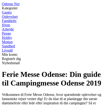
O
dense
N
et
Kategorier
Gastro
Oplevelser
Familieliv
Hjem
Arbejde
Penge
Hobby
Motion
Sundhed
Livsstil
Min konto
Registrér dig
Nyhedsmail
Ferie Messe Odense: Din guide
til Campingmesse Odense 2019
Velkommen til Ferie Messe Odense, hvor spændende oplevelser og
fantastiske rejser venter dig! Er du klar til at planlægge din næste
drømmeferie eller lede efter inspiration til din campingtur? Så er