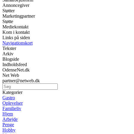
Annoncegiver
Støtter
Marketingpartner
Støtte
Mediekontakt
Kom i kontakt
Links på siden
Navigationskort
Tekster
Arkiv
Blogside
Indholdsfeed
OdenseNet.dk
Net Web
partner@netweb.dk
Kategorier
Gastro
Oplevelser
Familieliv
Hjem
Arbejde
Penge
Hobby