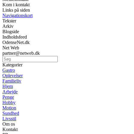
Kom i kontakt
Links på siden
Navigationskort
Tekster
Arkiv
Blogside
Indholdsfeed
OdenseNet.dk
Net Web
partner@netweb.dk
Kategorier
Gastro
Oplevelser
Familieliv
Hjem
Arbejde
Penge
Hobby
Motion
Sundhed
Livsstil
Om os
Kontakt