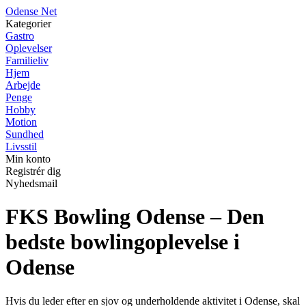
O
dense
N
et
Kategorier
Gastro
Oplevelser
Familieliv
Hjem
Arbejde
Penge
Hobby
Motion
Sundhed
Livsstil
Min konto
Registrér dig
Nyhedsmail
FKS Bowling Odense – Den
bedste bowlingoplevelse i
Odense
Hvis du leder efter en sjov og underholdende aktivitet i Odense, skal