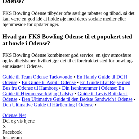
Odense?
FKS Bowling Odense tilbyder ofte særlige rabatter og tilbud, så det
kan være en god idé at holde øje med deres sociale medier eller
hjemmeside for opdateringer.
Hvad gør FKS Bowling Odense til et populært sted
at bowle i Odense?
FKS Bowling Odense kombinerer god service, en sjov atmosfære
og kvalitetsbaner, hvilket gør det til et foretrukket sted for bowling-
entusiaster i Odense.
Guide til Team Odense Taekwondo
•
En Handy Guide til DCH
Odense
•
En Guide til Aspit i Odense
•
En Guide til at Rejse med
Bus fra Odense til Hamborg
•
Din Isenkræmmer i Odense: En
Guide til Hjemmeværktøj og Udstyr
•
Guide til Levis Butikker i
Odense
•
Den Ultimative Guide til den Bedste Sandwich i Odense
•
Den Ultimative Guide til Hårfjerning i Odense
•
O
dense
N
et
Del og vis hjerte
X
Facebook
Instagram