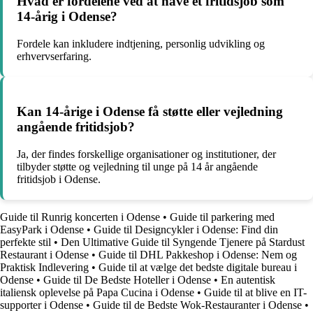
Hvad er fordelene ved at have et fritidsjob som
14-årig i Odense?
Fordele kan inkludere indtjening, personlig udvikling og
erhvervserfaring.
Kan 14-årige i Odense få støtte eller vejledning
angående fritidsjob?
Ja, der findes forskellige organisationer og institutioner, der
tilbyder støtte og vejledning til unge på 14 år angående
fritidsjob i Odense.
Guide til Runrig koncerten i Odense
•
Guide til parkering med
EasyPark i Odense
•
Guide til Designcykler i Odense: Find din
perfekte stil
•
Den Ultimative Guide til Syngende Tjenere på Stardust
Restaurant i Odense
•
Guide til DHL Pakkeshop i Odense: Nem og
Praktisk Indlevering
•
Guide til at vælge det bedste digitale bureau i
Odense
•
Guide til De Bedste Hoteller i Odense
•
En autentisk
italiensk oplevelse på Papa Cucina i Odense
•
Guide til at blive en IT-
supporter i Odense
•
Guide til de Bedste Wok-Restauranter i Odense
•