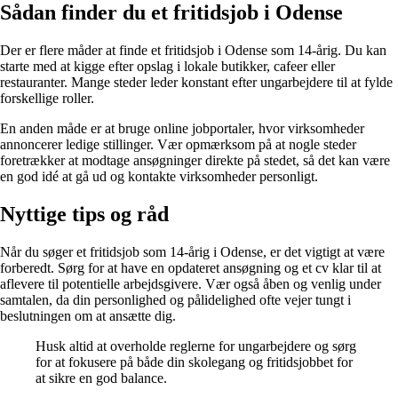
Sådan finder du et fritidsjob i Odense
Der er flere måder at finde et fritidsjob i Odense som 14-årig. Du kan
starte med at kigge efter opslag i lokale butikker, cafeer eller
restauranter. Mange steder leder konstant efter ungarbejdere til at fylde
forskellige roller.
En anden måde er at bruge online jobportaler, hvor virksomheder
annoncerer ledige stillinger. Vær opmærksom på at nogle steder
foretrækker at modtage ansøgninger direkte på stedet, så det kan være
en god idé at gå ud og kontakte virksomheder personligt.
Nyttige tips og råd
Når du søger et fritidsjob som 14-årig i Odense, er det vigtigt at være
forberedt. Sørg for at have en opdateret ansøgning og et cv klar til at
aflevere til potentielle arbejdsgivere. Vær også åben og venlig under
samtalen, da din personlighed og pålidelighed ofte vejer tungt i
beslutningen om at ansætte dig.
Husk altid at overholde reglerne for ungarbejdere og sørg
for at fokusere på både din skolegang og fritidsjobbet for
at sikre en god balance.