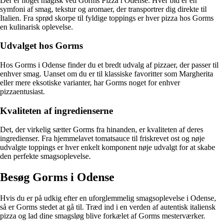
Der er noget magisk ved Gorms Pizza i Odense. Hver bid er en
symfoni af smag, tekstur og aromaer, der transportrer dig direkte til
Italien. Fra sprød skorpe til fyldige toppings er hver pizza hos Gorms
en kulinarisk oplevelse.
Udvalget hos Gorms
Hos Gorms i Odense finder du et bredt udvalg af pizzaer, der passer til
enhver smag. Uanset om du er til klassiske favoritter som Margherita
eller mere eksotiske varianter, har Gorms noget for enhver
pizzaentusiast.
Kvaliteten af ingredienserne
Det, der virkelig sætter Gorms fra hinanden, er kvaliteten af deres
ingredienser. Fra hjemmelavet tomatsauce til friskrevet ost og nøje
udvalgte toppings er hver enkelt komponent nøje udvalgt for at skabe
den perfekte smagsoplevelse.
Besøg Gorms i Odense
Hvis du er på udkig efter en uforglemmelig smagsoplevelse i Odense,
så er Gorms stedet at gå til. Træd ind i en verden af autentisk italiensk
pizza og lad dine smagsløg blive forkælet af Gorms mesterværker.