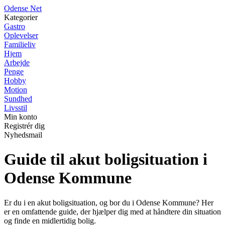
O
dense
N
et
Kategorier
Gastro
Oplevelser
Familieliv
Hjem
Arbejde
Penge
Hobby
Motion
Sundhed
Livsstil
Min konto
Registrér dig
Nyhedsmail
Guide til akut boligsituation i
Odense Kommune
Er du i en akut boligsituation, og bor du i Odense Kommune? Her
er en omfattende guide, der hjælper dig med at håndtere din situation
og finde en midlertidig bolig.