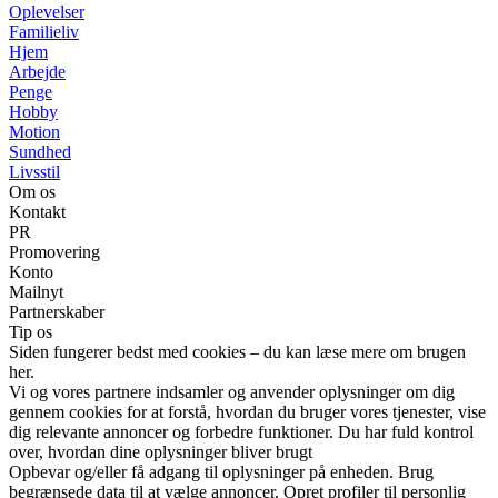
Oplevelser
Familieliv
Hjem
Arbejde
Penge
Hobby
Motion
Sundhed
Livsstil
Om os
Kontakt
PR
Promovering
Konto
Mailnyt
Partnerskaber
Tip os
Siden fungerer bedst med cookies – du kan læse mere om brugen
her.
Vi og vores partnere indsamler og anvender oplysninger om dig
gennem cookies for at forstå, hvordan du bruger vores tjenester, vise
dig relevante annoncer og forbedre funktioner. Du har fuld kontrol
over, hvordan dine oplysninger bliver brugt
Opbevar og/eller få adgang til oplysninger på enheden. Brug
begrænsede data til at vælge annoncer. Opret profiler til personlig