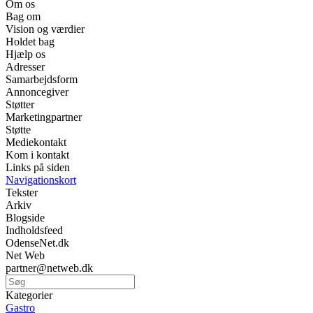
Om os
Bag om
Vision og værdier
Holdet bag
Hjælp os
Adresser
Samarbejdsform
Annoncegiver
Støtter
Marketingpartner
Støtte
Mediekontakt
Kom i kontakt
Links på siden
Navigationskort
Tekster
Arkiv
Blogside
Indholdsfeed
OdenseNet.dk
Net Web
partner@netweb.dk
Kategorier
Gastro