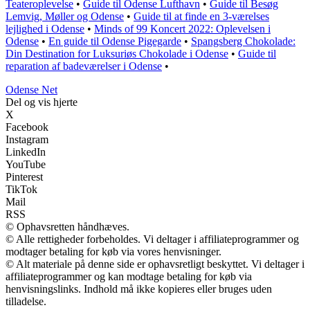
Teateroplevelse
•
Guide til Odense Lufthavn
•
Guide til Besøg
Lemvig, Møller og Odense
•
Guide til at finde en 3-værelses
lejlighed i Odense
•
Minds of 99 Koncert 2022: Oplevelsen i
Odense
•
En guide til Odense Pigegarde
•
Spangsberg Chokolade:
Din Destination for Luksuriøs Chokolade i Odense
•
Guide til
reparation af badeværelser i Odense
•
O
dense
N
et
Del og vis hjerte
X
Facebook
Instagram
LinkedIn
YouTube
Pinterest
TikTok
Mail
RSS
© Ophavsretten håndhæves.
© Alle rettigheder forbeholdes. Vi deltager i affiliateprogrammer og
modtager betaling for køb via vores henvisninger.
© Alt materiale på denne side er ophavsretligt beskyttet. Vi deltager i
affiliateprogrammer og kan modtage betaling for køb via
henvisningslinks. Indhold må ikke kopieres eller bruges uden
tilladelse.