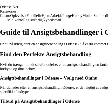
O
dense
N
et
Kategorier
Gastro
Oplevelser
Familieliv
Hjem
Arbejde
Penge
Hobby
Motion
Sundhed
Min konto
Registrér dig
Nyhedsmail
Guide til Ansigtsbehandlinger i
Er du på udkig efter en ansigtsbehandling i Odense? Så er du kommet til
Find den Perfekte Ansigtsbehandling
Hvis du trænger til lidt selvforkælelse, er en ansigtsbehandling en fanta
hudtype og dine behov.
Ansigtsbehandlinger i Odense – Vælg med Omhu
Når du leder efter en ansigtsbehandling i Odense, er det vigtigt at væl
specifikke hudtype.
Tilbud på Ansigtsbehandlinger i Odense