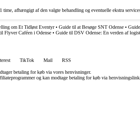
 time, afhængigt af den valgte behandling og eventuelle ekstra service
lling om Et Tidløst Eventyr
•
Guide til at Besøge SNT Odense
•
Guide
til Flyver Caféen i Odense
•
Guide til DSV Odense: En verden af logist
terest
TikTok
Mail
RSS
dtager betaling for køb via vores henvisninger.
affiliateprogrammer og kan modtage betaling for køb via henvisningslinks