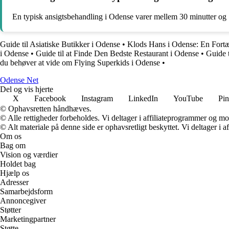
En typisk ansigtsbehandling i Odense varer mellem 30 minutter og 1
Guide til Asiatiske Butikker i Odense
•
Klods Hans i Odense: En Fortæ
i Odense
•
Guide til at Finde Den Bedste Restaurant i Odense
•
Guide 
du behøver at vide om Flying Superkids i Odense
•
O
dense
N
et
Del og vis hjerte
X
Facebook
Instagram
LinkedIn
YouTube
Pin
© Ophavsretten håndhæves.
© Alle rettigheder forbeholdes. Vi deltager i affiliateprogrammer og mo
© Alt materiale på denne side er ophavsretligt beskyttet. Vi deltager i 
Om os
Bag om
Vision og værdier
Holdet bag
Hjælp os
Adresser
Samarbejdsform
Annoncegiver
Støtter
Marketingpartner
Støtte