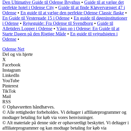
Den Ultimative Guide til Odense Bryghus
•
Guide til at vælge det
perfekte hotel i Odense City
•
Guide til at finde Kløvervænget 47 i
Odense
•
En guide til at vælge den perfekte Odense Classic flaske
•
En Guide til Vestergade 15 i Odense
•
En guide til døgninstitutioner
i Odense
•
Rejseguide: Fra Odense til Svendborg
•
Guide til
Alletiders Lopper i Odense
•
Vågn op i Odense: En Guide til at
Starte Dagen på den Rigtige Måde
•
En guide til vejrudsigten i
Odense
•
O
dense
N
et
Del og vis hjerte
X
Facebook
Instagram
LinkedIn
YouTube
Pinterest
TikTok
Mail
RSS
© Ophavsretten håndhæves.
© Alle rettigheder forbeholdes. Vi deltager i affiliateprogrammer og
modtager betaling for køb via vores henvisninger.
© Alt materiale på denne side er ophavsretligt beskyttet. Vi deltager i
affiliateprogrammer og kan modtage betaling for køb via