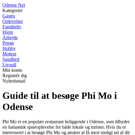
O
dense
N
et
Kategorier
Gastro
Oplevelser
Familieliv
Hjem
Arbejde
Penge
Hobby
Motion
Sundhed
Livsstil
Min konto
Registrér dig
Nyhedsmail
Guide til at besøge Phi Mo i
Odense
Phi Mo er en populær restaurant beliggende i Odense, som tilbyder
en fantastisk spiseoplevelse for både lokale og turister. Hvis du er
interesseret i at besøge Phi Mo og ønsker at få mest muligt ud af dit