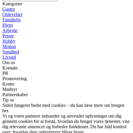
Kategorier
Gastro
Oplevelser
Familieliv
Hjem
Arbejde
Penge
Hobby
Motion
Sundhed
Livsstil
Om os
Kontakt
PR
Promovering
Konto
Mailnyt
Partnerskaber
Tip os
Siden fungerer bedst med cookies – du kan læse mere om brugen
her.
Vi og vores partnere indsamler og anvender oplysninger om dig
gennem cookies for at forstå, hvordan du bruger vores tjenester, vise
dig relevante annoncer og forbedre funktioner. Du har fuld kontrol
over, hvordan dine oplysninger bliver brugt