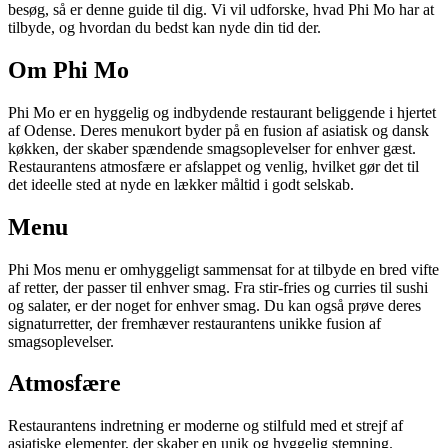
besøg, så er denne guide til dig. Vi vil udforske, hvad Phi Mo har at
tilbyde, og hvordan du bedst kan nyde din tid der.
Om Phi Mo
Phi Mo er en hyggelig og indbydende restaurant beliggende i hjertet
af Odense. Deres menukort byder på en fusion af asiatisk og dansk
køkken, der skaber spændende smagsoplevelser for enhver gæst.
Restaurantens atmosfære er afslappet og venlig, hvilket gør det til
det ideelle sted at nyde en lækker måltid i godt selskab.
Menu
Phi Mos menu er omhyggeligt sammensat for at tilbyde en bred vifte
af retter, der passer til enhver smag. Fra stir-fries og curries til sushi
og salater, er der noget for enhver smag. Du kan også prøve deres
signaturretter, der fremhæver restaurantens unikke fusion af
smagsoplevelser.
Atmosfære
Restaurantens indretning er moderne og stilfuld med et strejf af
asiatiske elementer, der skaber en unik og hyggelig stemning.