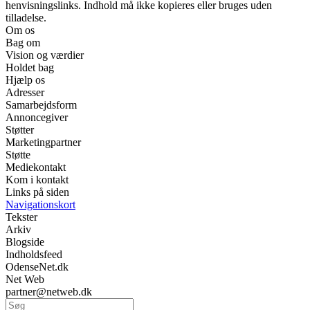
henvisningslinks. Indhold må ikke kopieres eller bruges uden
tilladelse.
Om os
Bag om
Vision og værdier
Holdet bag
Hjælp os
Adresser
Samarbejdsform
Annoncegiver
Støtter
Marketingpartner
Støtte
Mediekontakt
Kom i kontakt
Links på siden
Navigationskort
Tekster
Arkiv
Blogside
Indholdsfeed
OdenseNet.dk
Net Web
partner@netweb.dk