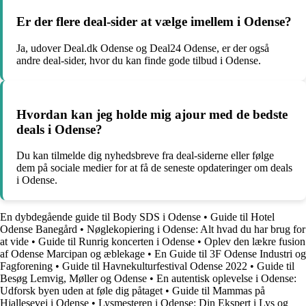
Er der flere deal-sider at vælge imellem i Odense?
Ja, udover Deal.dk Odense og Deal24 Odense, er der også
andre deal-sider, hvor du kan finde gode tilbud i Odense.
Hvordan kan jeg holde mig ajour med de bedste
deals i Odense?
Du kan tilmelde dig nyhedsbreve fra deal-siderne eller følge
dem på sociale medier for at få de seneste opdateringer om deals
i Odense.
En dybdegående guide til Body SDS i Odense
•
Guide til Hotel
Odense Banegård
•
Nøglekopiering i Odense: Alt hvad du har brug for
at vide
•
Guide til Runrig koncerten i Odense
•
Oplev den lækre fusion
af Odense Marcipan og æblekage
•
En Guide til 3F Odense Industri og
Fagforening
•
Guide til Havnekulturfestival Odense 2022
•
Guide til
Besøg Lemvig, Møller og Odense
•
En autentisk oplevelse i Odense:
Udforsk byen uden at føle dig påtaget
•
Guide til Mammas på
Hjallesevej i Odense
•
Lysmesteren i Odense: Din Ekspert i Lys og