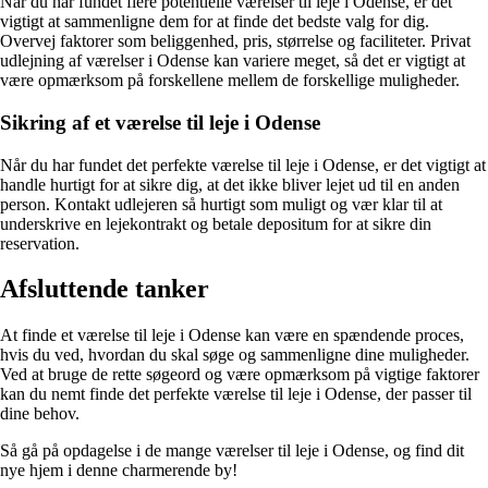
Når du har fundet flere potentielle værelser til leje i Odense, er det
vigtigt at sammenligne dem for at finde det bedste valg for dig.
Overvej faktorer som beliggenhed, pris, størrelse og faciliteter. Privat
udlejning af værelser i Odense kan variere meget, så det er vigtigt at
være opmærksom på forskellene mellem de forskellige muligheder.
Sikring af et værelse til leje i Odense
Når du har fundet det perfekte værelse til leje i Odense, er det vigtigt at
handle hurtigt for at sikre dig, at det ikke bliver lejet ud til en anden
person. Kontakt udlejeren så hurtigt som muligt og vær klar til at
underskrive en lejekontrakt og betale depositum for at sikre din
reservation.
Afsluttende tanker
At finde et værelse til leje i Odense kan være en spændende proces,
hvis du ved, hvordan du skal søge og sammenligne dine muligheder.
Ved at bruge de rette søgeord og være opmærksom på vigtige faktorer
kan du nemt finde det perfekte værelse til leje i Odense, der passer til
dine behov.
Så gå på opdagelse i de mange værelser til leje i Odense, og find dit
nye hjem i denne charmerende by!