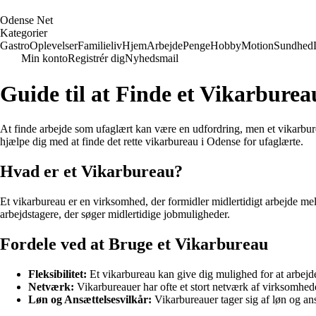
O
dense
N
et
Kategorier
Gastro
Oplevelser
Familieliv
Hjem
Arbejde
Penge
Hobby
Motion
Sundhed
Min konto
Registrér dig
Nyhedsmail
Guide til at Finde et Vikarburea
At finde arbejde som ufaglært kan være en udfordring, men et vikarbureau 
hjælpe dig med at finde det rette vikarbureau i Odense for ufaglærte.
Hvad er et Vikarbureau?
Et vikarbureau er en virksomhed, der formidler midlertidigt arbejde me
arbejdstagere, der søger midlertidige jobmuligheder.
Fordele ved at Bruge et Vikarbureau
Fleksibilitet:
Et vikarbureau kan give dig mulighed for at arbejde 
Netværk:
Vikarbureauer har ofte et stort netværk af virksomhede
Løn og Ansættelsesvilkår:
Vikarbureauer tager sig af løn og ans