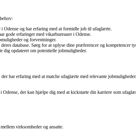
e behov:
i Odense og har erfaring med at formidle job til ufaglærte.
 har gode erfaringer med vikarbureauer i Odense.
bmuligheder og forventninger.
i deres database. Sørg for at oplyse dine præferencer og kompetencer tyd
e dig opdateret om potentielle jobmuligheder.
au, der har erfaring med at matche ufaglærte med relevante jobmulighed
u i Odense, der kan hjælpe dig med at kickstarte din karriere som ufaglær
e mellem virksomheder og ansatte.