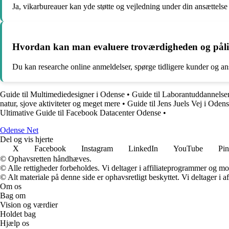
Ja, vikarbureauer kan yde støtte og vejledning under din ansættels
Hvordan kan man evaluere troværdigheden og pålid
Du kan researche online anmeldelser, spørge tidligere kunder og an
Guide til Multimediedesigner i Odense
•
Guide til Laborantuddannelse
natur, sjove aktiviteter og meget mere
•
Guide til Jens Juels Vej i Oden
Ultimative Guide til Facebook Datacenter Odense
•
O
dense
N
et
Del og vis hjerte
X
Facebook
Instagram
LinkedIn
YouTube
Pin
© Ophavsretten håndhæves.
© Alle rettigheder forbeholdes. Vi deltager i affiliateprogrammer og mo
© Alt materiale på denne side er ophavsretligt beskyttet. Vi deltager i 
Om os
Bag om
Vision og værdier
Holdet bag
Hjælp os