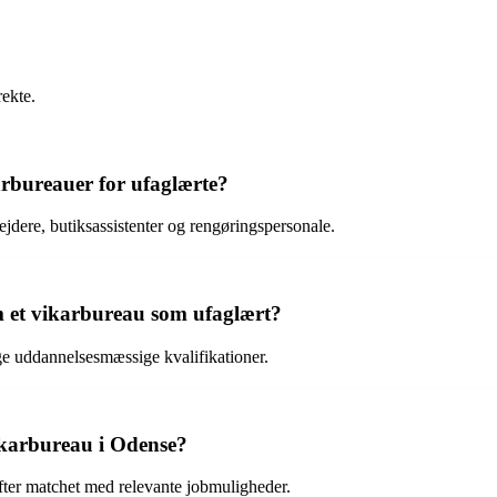
rekte.
arbureauer for ufaglærte?
jdere, butiksassistenter og rengøringspersonale.
em et vikarbureau som ufaglært?
e uddannelsesmæssige kvalifikationer.
ikarbureau i Odense?
efter matchet med relevante jobmuligheder.