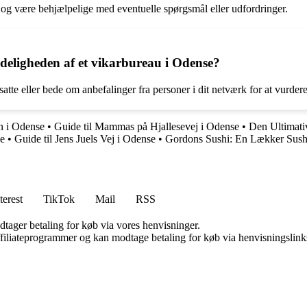
e og være behjælpelige med eventuelle spørgsmål eller udfordringer.
eligheden af et vikarbureau i Odense?
satte eller bede om anbefalinger fra personer i dit netværk for at vurd
n i Odense
•
Guide til Mammas på Hjallesevej i Odense
•
Den Ultimati
se
•
Guide til Jens Juels Vej i Odense
•
Gordons Sushi: En Lækker Sush
terest
TikTok
Mail
RSS
dtager betaling for køb via vores henvisninger.
affiliateprogrammer og kan modtage betaling for køb via henvisningslinks