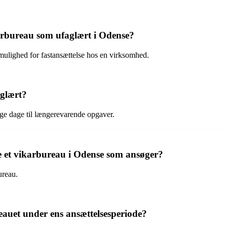
karbureau som ufaglært i Odense?
mulighed for fastansættelse hos en virksomhed.
aglært?
rige dage til længerevarende opgaver.
 et vikarbureau i Odense som ansøger?
ureau.
eauet under ens ansættelsesperiode?