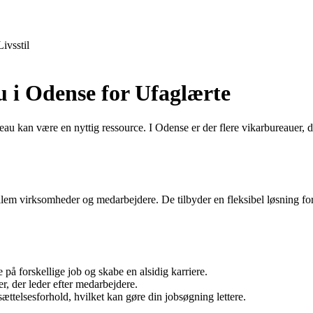
Livsstil
u i Odense for Ufaglærte
kan være en nyttig ressource. I Odense er der flere vikarbureauer, der sp
llem virksomheder og medarbejdere. De tilbyder en fleksibel løsning for
på forskellige job og skabe en alsidig karriere.
r, der leder efter medarbejdere.
ættelsesforhold, hvilket kan gøre din jobsøgning lettere.