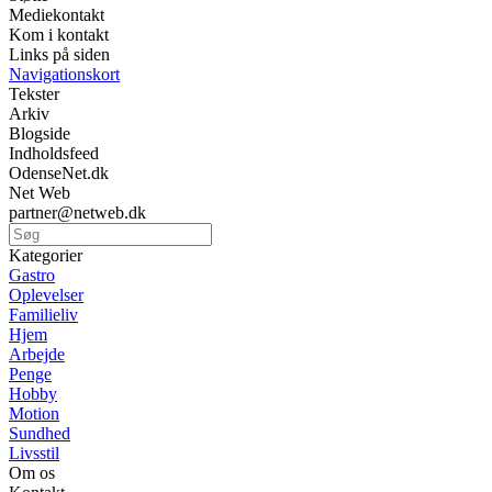
Mediekontakt
Kom i kontakt
Links på siden
Navigationskort
Tekster
Arkiv
Blogside
Indholdsfeed
OdenseNet.dk
Net Web
partner@netweb.dk
Kategorier
Gastro
Oplevelser
Familieliv
Hjem
Arbejde
Penge
Hobby
Motion
Sundhed
Livsstil
Om os