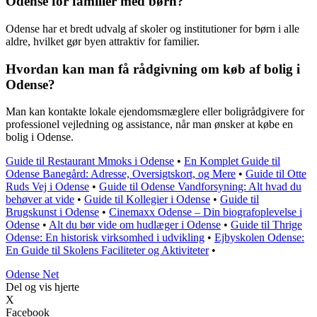
Odense for familier med børn?
Odense har et bredt udvalg af skoler og institutioner for børn i alle
aldre, hvilket gør byen attraktiv for familier.
Hvordan kan man få rådgivning om køb af bolig i
Odense?
Man kan kontakte lokale ejendomsmæglere eller boligrådgivere for
professionel vejledning og assistance, når man ønsker at købe en
bolig i Odense.
Guide til Restaurant Mmoks i Odense
•
En Komplet Guide til
Odense Banegård: Adresse, Oversigtskort, og Mere
•
Guide til Otte
Ruds Vej i Odense
•
Guide til Odense Vandforsyning: Alt hvad du
behøver at vide
•
Guide til Kollegier i Odense
•
Guide til
Brugskunst i Odense
•
Cinemaxx Odense – Din biografoplevelse i
Odense
•
Alt du bør vide om hudlæger i Odense
•
Guide til Thrige
Odense: En historisk virksomhed i udvikling
•
Ejbyskolen Odense:
En Guide til Skolens Faciliteter og Aktiviteter
•
O
dense
N
et
Del og vis hjerte
X
Facebook