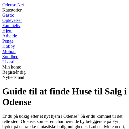
O
dense
N
et
Kategorier
Gastro
Oplevelser
Familieliv
Hjem
Arbejde
Penge
Hobby
Motion
Sundhed
Livsstil
Min konto
Registrér dig
Nyhedsmail
Guide til at finde Huse til Salg i
Odense
Er du på udkig efter et nyt hjem i Odense? Så er du kommet til det
rette sted. Odense, som er en charmerende by beliggende på Fyn,
byder på en række fantastiske boligmuligheder. Lad os dykke ned i,