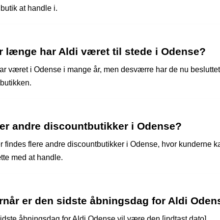
butik at handle i.
 længe har Aldi været til stede i Odense?
har været i Odense i mange år, men desværre har de nu besluttet
 butikken.
der andre discountbutikker i Odense?
er findes flere andre discountbutikker i Odense, hvor kunderne k
ætte med at handle.
rnår er den sidste åbningsdag for Aldi Oden
idste åbningsdag for Aldi Odense vil være den [indtast dato].