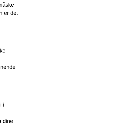
 måske
n er det
ske
ignende
 i
å dine