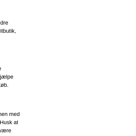
ndre
tbutik,
e
hjælpe
køb.
 men med
 Husk at
 være