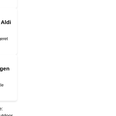
 Aldi
geret
ngen
le
e:
utdoor