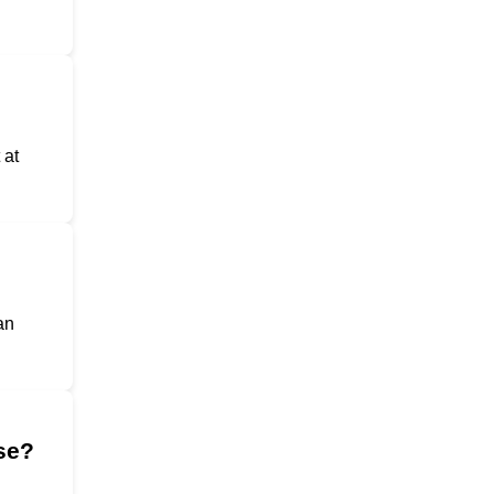
 at
an
se?