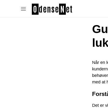
O
dense
N
et
Gui
lu
Når en l
kunderne
behøver 
med at h
Forst
Det er v