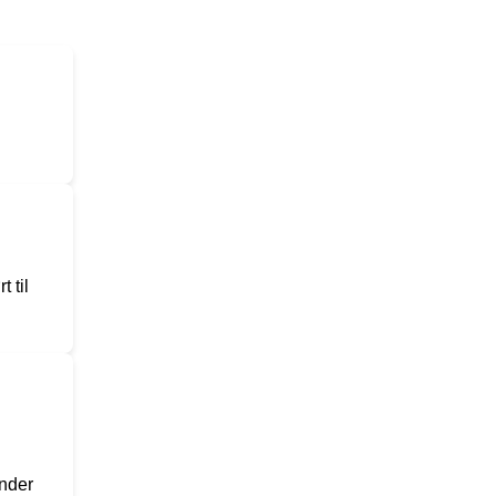
 til
inder