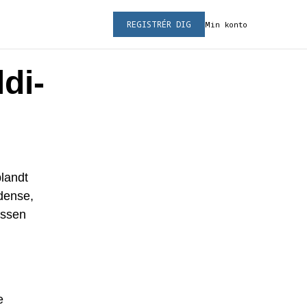
REGISTRÉR DIG
Min konto
ldi-
blandt
Odense,
essen
e