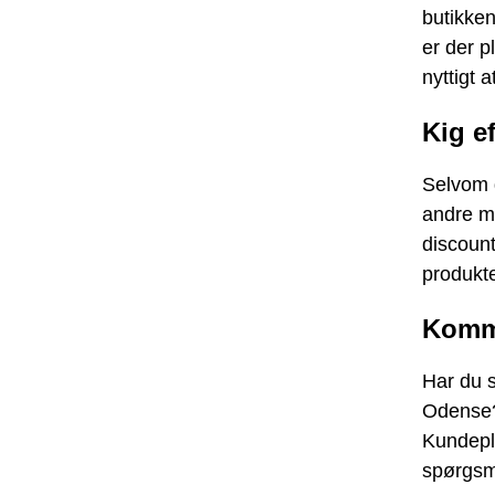
butikken
er der 
nyttigt 
Kig ef
Selvom d
andre m
discount
produkte
Komm
Har du s
Odense? 
Kundeple
spørgsm