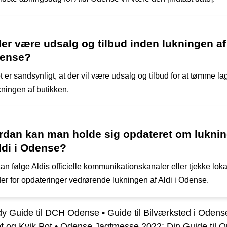
der være udsalg og tilbud inden lukningen af
dense?
t er sandsynligt, at der vil være udsalg og tilbud for at tømme la
kningen af butikken.
rdan kan man holde sig opdateret om lukni
ldi i Odense?
n følge Aldis officielle kommunikationskanaler eller tjekke loka
er for opdateringer vedrørende lukningen af Aldi i Odense.
y Guide til DCH Odense
•
Guide til Bilværksted i Odens
t og Kvik Pot
•
Odense Jagtmesse 2022: Din Guide til O