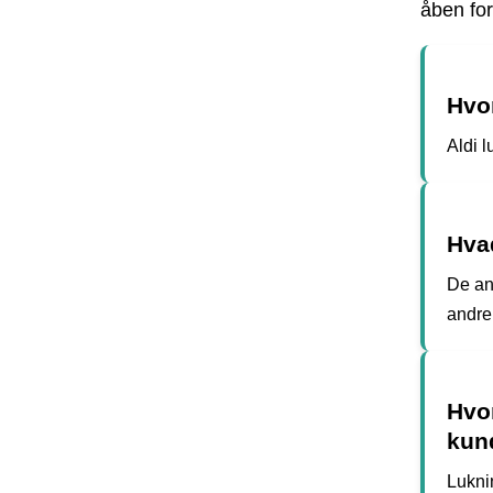
åben for
Hvor
Aldi l
Hva
De ans
andre 
Hvor
kun
Lukni