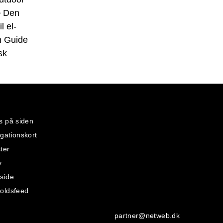
•
Den
l el-
 Guide
sk
s på siden
gationskort
ter
v
side
oldsfeed
partner@netweb.dk