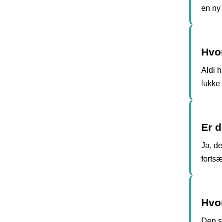
en ny 
Hvor
Aldi 
lukke
Er 
Ja, d
forts
Hvo
Den s