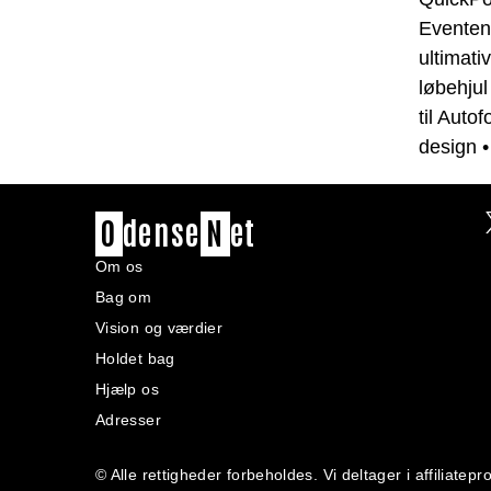
Eventen
ultimati
løbehjul
til Auto
design
O
dense
N
et
Om os
Bag om
Vision og værdier
Holdet bag
Hjælp os
Adresser
© Alle rettigheder forbeholdes. Vi deltager i affiliat