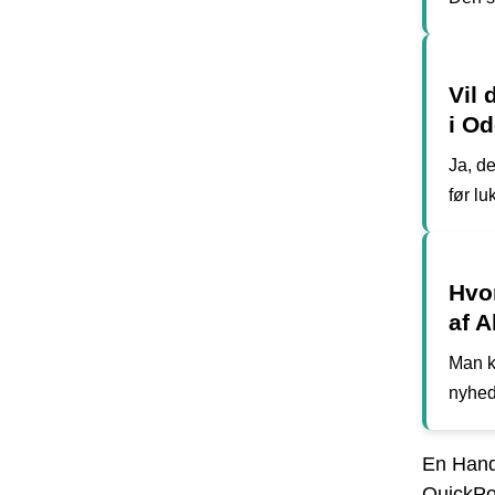
Vil 
i O
Ja, de
før lu
Hvo
af A
Man ka
nyhed
En Hand
QuickPo