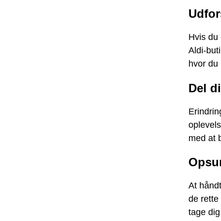
Udfor
Hvis du 
Aldi-but
hvor du 
Del d
Erindrin
oplevels
med at b
Opsu
At hånd
de rette
tage dig