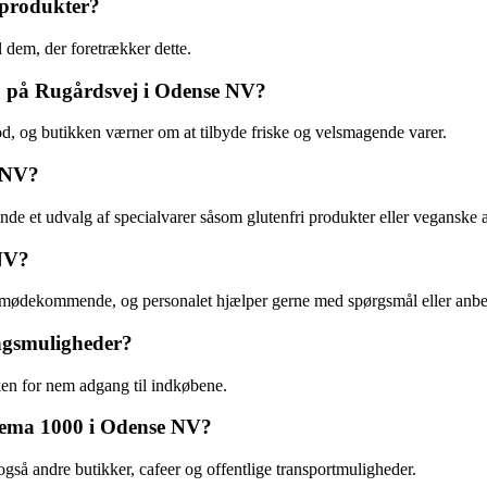
 produkter?
 dem, der foretrækker dette.
0 på Rugårdsvej i Odense NV?
, og butikken værner om at tilbyde friske og velsmagende varer.
e NV?
et udvalg af specialvarer såsom glutenfri produkter eller veganske al
NV?
ødekommende, og personalet hjælper gerne med spørgsmål eller anbef
ngsmuligheder?
en for nem adgang til indkøbene.
f Rema 1000 i Odense NV?
så andre butikker, cafeer og offentlige transportmuligheder.