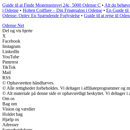
Guide til at Finde Mogensensvej 24c, 5000 Odense C
•
Alt du behøve
i Odense
•
Holten Coiffure – Din Frisørsalon i Odense
•
En Guide til
Odense: Oplev En Spændende Forlystelse
•
Guide til at rejse til Ode
O
dense
N
et
Del og vis hjerte
X
Facebook
Instagram
LinkedIn
YouTube
Pinterest
TikTok
Mail
RSS
© Ophavsretten håndhæves.
© Alle rettigheder forbeholdes. Vi deltager i affiliateprogrammer og m
© Alt materiale på denne side er ophavsretligt beskyttet. Vi deltager 
Om os
Bag om
Vision og værdier
Holdet bag
Hjælp os
Adresser
Samarbejdsform