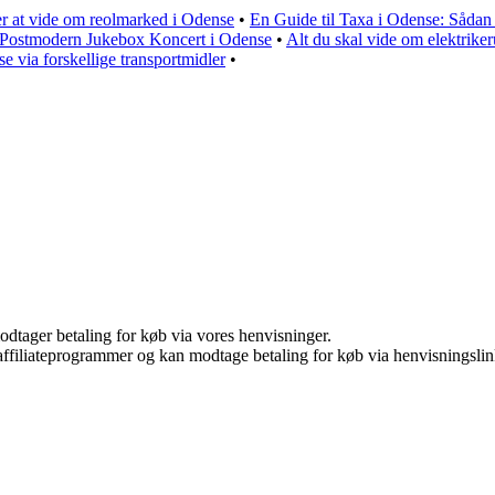
r at vide om reolmarked i Odense
•
En Guide til Taxa i Odense: Såda
 Postmodern Jukebox Koncert i Odense
•
Alt du skal vide om elektrik
nse via forskellige transportmidler
•
odtager betaling for køb via vores henvisninger.
i affiliateprogrammer og kan modtage betaling for køb via henvisningslin