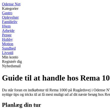
O
dense
N
et
Kategorier
Gastro
Oplevelser
Familieliv
Hjem
Arbejde
Penge
Hobby
Motion
Sundhed
Livsstil
Min konto
Registrér dig
Nyhedsmail
Guide til at handle hos Rema 1
Du står foran en indkøbstur til Rema 1000 på Rugårdsvej i Odense N
nyttige tips og tricks til at få mest muligt ud af dit næste besøg hos
Planlæg din tur