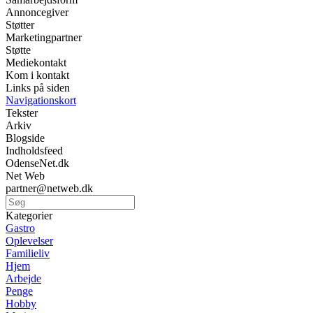
Annoncegiver
Støtter
Marketingpartner
Støtte
Mediekontakt
Kom i kontakt
Links på siden
Navigationskort
Tekster
Arkiv
Blogside
Indholdsfeed
OdenseNet.dk
Net Web
partner@netweb.dk
Kategorier
Gastro
Oplevelser
Familieliv
Hjem
Arbejde
Penge
Hobby