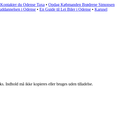
n Kontakter du Odense Taxa
•
Opdag Købmanden Brødrene Simonsen
eruddannelsen i Odense
•
En Guide til Lei Biler i Odense
•
Karusel
ks. Indhold må ikke kopieres eller bruges uden tilladelse.