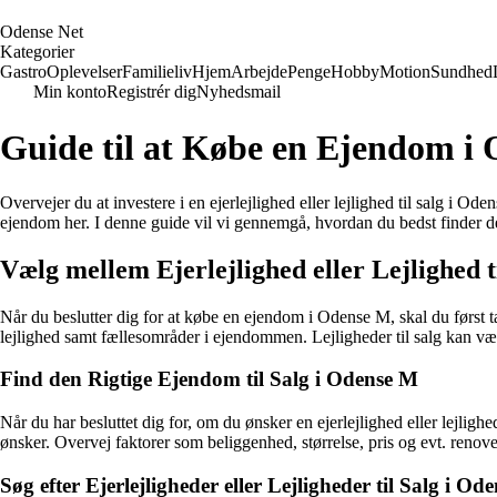
O
dense
N
et
Kategorier
Gastro
Oplevelser
Familieliv
Hjem
Arbejde
Penge
Hobby
Motion
Sundhed
Min konto
Registrér dig
Nyhedsmail
Guide til at Købe en Ejendom i
Overvejer du at investere i en ejerlejlighed eller lejlighed til salg i O
ejendom her. I denne guide vil vi gennemgå, hvordan du bedst finder d
Vælg mellem Ejerlejlighed eller Lejlighed t
Når du beslutter dig for at købe en ejendom i Odense M, skal du først tage
lejlighed samt fællesområder i ejendommen. Lejligheder til salg kan vær
Find den Rigtige Ejendom til Salg i Odense M
Når du har besluttet dig for, om du ønsker en ejerlejlighed eller lejli
ønsker. Overvej faktorer som beliggenhed, størrelse, pris og evt. renov
Søg efter Ejerlejligheder eller Lejligheder til Salg i Od