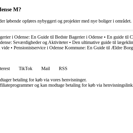
 Odense M?
da der løbende opføres nybyggeri og projekter med nye boliger i området.
gerier i Odense: En Guide til Bedste Bagerier i Odense
•
En guide til
ense: Seværdigheder og Aktiviteter
•
Den ultimative guide til lægekli
l vide
•
Pensionistservice i Odense Kommune: En Guide til Ældre Borg
terest
TikTok
Mail
RSS
dtager betaling for køb via vores henvisninger.
affiliateprogrammer og kan modtage betaling for køb via henvisningslinks