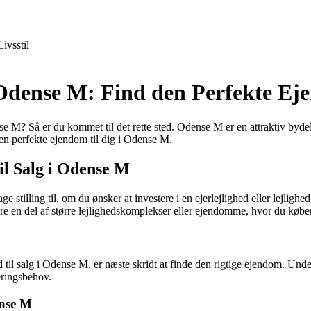
Livsstil
 Odense M: Find den Perfekte E
dense M? Så er du kommet til det rette sted. Odense M er en attraktiv byd
en perfekte ejendom til dig i Odense M.
il Salg i Odense M
 stilling til, om du ønsker at investere i en ejerlejlighed eller lejlighe
e en del af større lejlighedskomplekser eller ejendomme, hvor du køber 
ghed til salg i Odense M, er næste skridt at finde den rigtige ejendom.
eringsbehov.
ense M