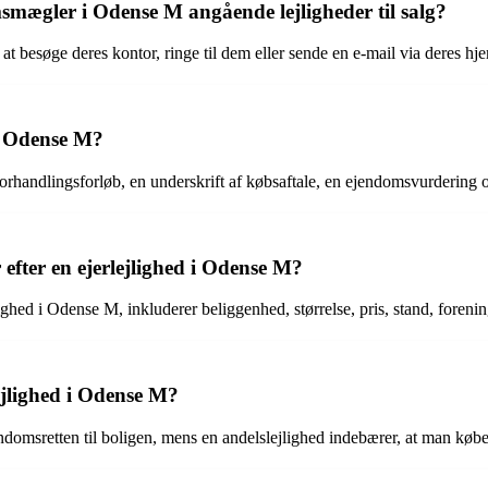
ægler i Odense M angående lejligheder til salg?
esøge deres kontor, ringe til dem eller sende en e-mail via deres hj
 i Odense M?
rhandlingsforløb, en underskrift af købsaftale, en ejendomsvurdering og
 efter en ejerlejlighed i Odense M?
lighed i Odense M, inkluderer beliggenhed, størrelse, pris, stand, fore
lejlighed i Odense M?
ndomsretten til boligen, mens en andelslejlighed indebærer, at man køber 