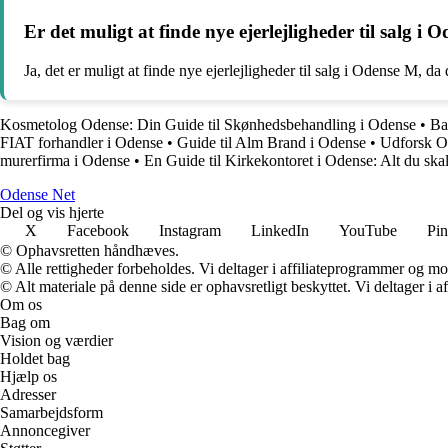
Er det muligt at finde nye ejerlejligheder til salg i
Ja, det er muligt at finde nye ejerlejligheder til salg i Odense M, 
Kosmetolog Odense: Din Guide til Skønhedsbehandling i Odense
•
Ba
FIAT forhandler i Odense
•
Guide til Alm Brand i Odense
•
Udforsk Od
murerfirma i Odense
•
En Guide til Kirkekontoret i Odense: Alt du ska
O
dense
N
et
Del og vis hjerte
X
Facebook
Instagram
LinkedIn
YouTube
Pin
© Ophavsretten håndhæves.
© Alle rettigheder forbeholdes. Vi deltager i affiliateprogrammer og mo
© Alt materiale på denne side er ophavsretligt beskyttet. Vi deltager i 
Om os
Bag om
Vision og værdier
Holdet bag
Hjælp os
Adresser
Samarbejdsform
Annoncegiver