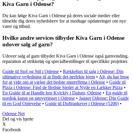
Kiva Garn i Odense?
Du kan følge Kiva Garn i Odense på deres sociale medier eller
tilmelde dig deres nyhedsbrev for at modtage opdateringer om nye
varer og tilbud.
Hvilke andre services tilbyder Kiva Garn i Odense
udover salg af garn?
Udover salg af garn tilbyder Kiva Garn i Odense også garnvinding,
reparation af strikketøj og specialbestillinger til specifikke projekter.
Guide til Stof og Stil i Odense
•
Rækkehus til salg i Odense: Din
ultimative vejledning til at finde det perfekte hjem
•
Alt, du har brug
for at vide om at vælge det bedste murerfirma i Odense
•
Guide til
Pizza i Odense: Find de Bedste Steder at Nyde en Lækker Pizza
•
En Guide til at Handle hos Kvickly i Dalum, Odense
•
En guide til
nordisk kunst og tatoveringer i Odense
•
Jagger Odense: Din Guide
til en God Oplevelse
•
Guide til Duftrankevej i Odense (5200)
•
O
dense
N
et
Del og vis hjerte
X
Facebook