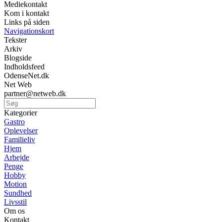
Mediekontakt
Kom i kontakt
Links på siden
Navigationskort
Tekster
Arkiv
Blogside
Indholdsfeed
OdenseNet.dk
Net Web
partner@netweb.dk
Kategorier
Gastro
Oplevelser
Familieliv
Hjem
Arbejde
Penge
Hobby
Motion
Sundhed
Livsstil
Om os
Kontakt