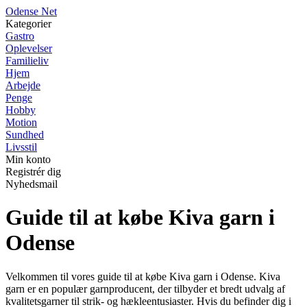
O
dense
N
et
Kategorier
Gastro
Oplevelser
Familieliv
Hjem
Arbejde
Penge
Hobby
Motion
Sundhed
Livsstil
Min konto
Registrér dig
Nyhedsmail
Guide til at købe Kiva garn i
Odense
Velkommen til vores guide til at købe Kiva garn i Odense. Kiva
garn er en populær garnproducent, der tilbyder et bredt udvalg af
kvalitetsgarner til strik- og hækleentusiaster. Hvis du befinder dig i