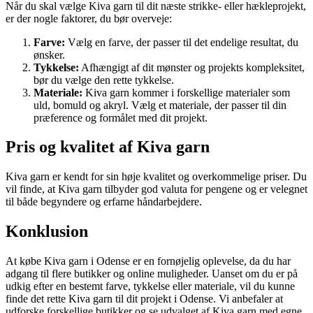
Når du skal vælge Kiva garn til dit næste strikke- eller hækleprojekt,
er der nogle faktorer, du bør overveje:
Farve:
Vælg en farve, der passer til det endelige resultat, du
ønsker.
Tykkelse:
Afhængigt af dit mønster og projekts kompleksitet,
bør du vælge den rette tykkelse.
Materiale:
Kiva garn kommer i forskellige materialer som
uld, bomuld og akryl. Vælg et materiale, der passer til din
præference og formålet med dit projekt.
Pris og kvalitet af Kiva garn
Kiva garn er kendt for sin høje kvalitet og overkommelige priser. Du
vil finde, at Kiva garn tilbyder god valuta for pengene og er velegnet
til både begyndere og erfarne håndarbejdere.
Konklusion
At købe Kiva garn i Odense er en fornøjelig oplevelse, da du har
adgang til flere butikker og online muligheder. Uanset om du er på
udkig efter en bestemt farve, tykkelse eller materiale, vil du kunne
finde det rette Kiva garn til dit projekt i Odense. Vi anbefaler at
udforske forskellige butikker og se udvalget af Kiva garn med egne