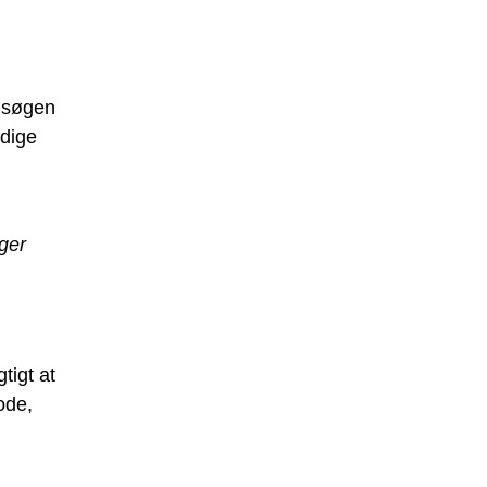
n søgen
edige
ager
tigt at
ode,