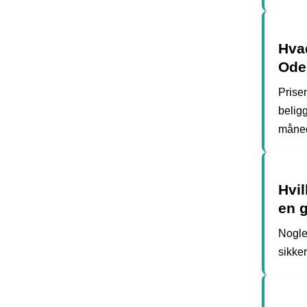
Hvad
Ode
Prisen
beligg
måne
Hvil
en g
Nogle 
sikker