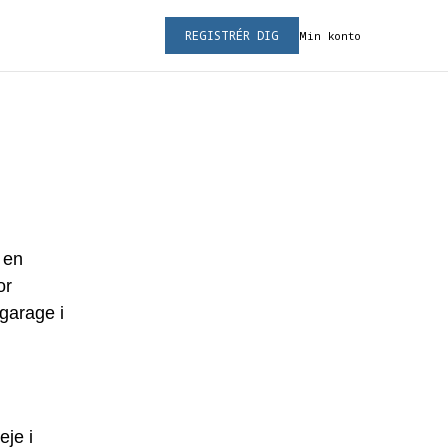
REGISTRÉR DIG
Min konto
 en
or
 garage i
eje i