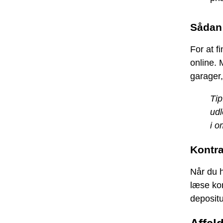
Sådan 
For at f
online. 
garager,
Tip
udl
i o
Kontra
Når du h
læse ko
depositu