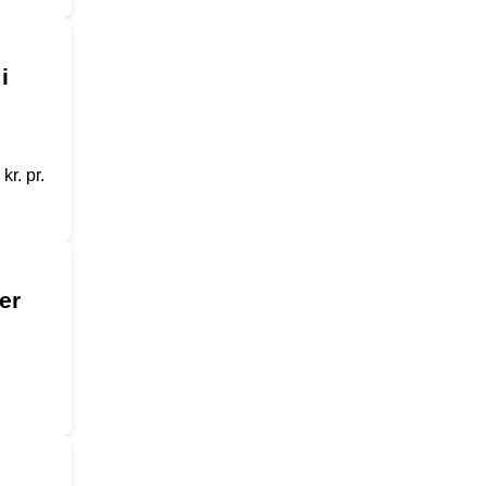
i
r. pr.
er