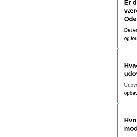
Er d
vær
Ode
Det e
og for
Hvad
udo
Udove
opbev
Hvo
mod