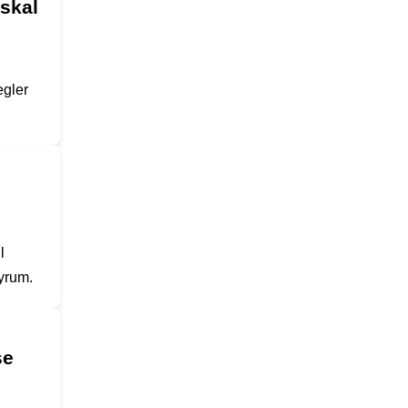
 skal
egler
l
yrum.
se