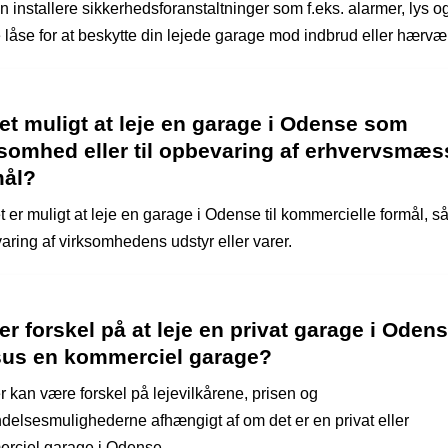
 installere sikkerhedsforanstaltninger som f.eks. alarmer, lys o
e låse for at beskytte din lejede garage mod indbrud eller hærvæ
et muligt at leje en garage i Odense som
ksomhed eller til opbevaring af erhvervsmæs
mål?
t er muligt at leje en garage i Odense til kommercielle formål, 
aring af virksomhedens udstyr eller varer.
er forskel på at leje en privat garage i Oden
sus en kommerciel garage?
r kan være forskel på lejevilkårene, prisen og
delsesmulighederne afhængigt af om det er en privat eller
rciel garage i Odense.