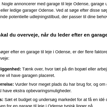
 Nogle annoncerer med garage til leje Odense, garage u
eller ledige garager Odense. Ved at søge efter disse sø
inde potentielle udlejningstilbud, der passer til dine beh
kal du overveje, når du leder efter en garage 
øger efter en garage til leje i Odense, er der flere faktor
veje:
liggenhed:
Tænk over, hvor tæt på din bopæl eller arbe
ne vil have garagen placeret.
rrelse:
Vurder hvor meget plads du har brug for, og om
l have ekstra opbevaringsmuligheder.
s:
Sæt et budget og undersøg markedet for at få en idé
sen for en garage til leje i Odense typisk ligger på.