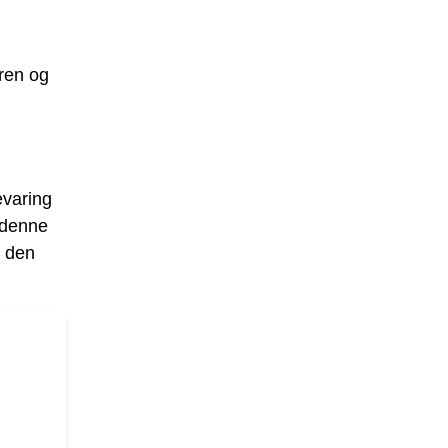
 ren og
evaring
e denne
e den