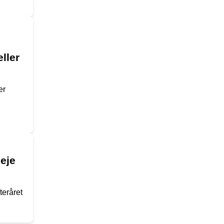
ller
er
eje
teråret