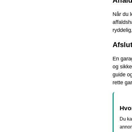
Affal
Når du l
affaldsh
ryddelig
Afslu
En garag
og sikke
guide o
rette ga
Hvor
Du kan
annon