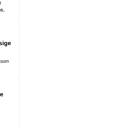
g
rk.
sige
såsom
se