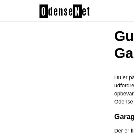
O
dense
N
et
Gui
Ga
Du er på
udfordre
opbevari
Odense 
Garag
Der er f