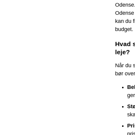
Odense.
Odense 
kan du f
budget.
Hvad s
leje?
Når du s
bør over
Be
ger
Stø
ska
Pri
pri