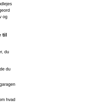
dlejes
geord
ov og
til
er, du
jde du
 garagen
 om hvad