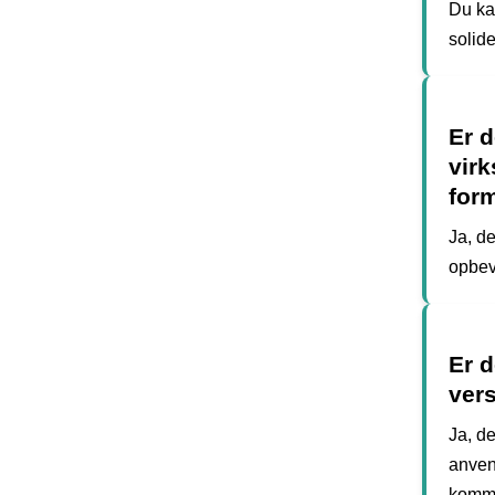
Du kan
solid
Er d
vir
for
Ja, de
opbev
Er d
ver
Ja, de
anven
komme