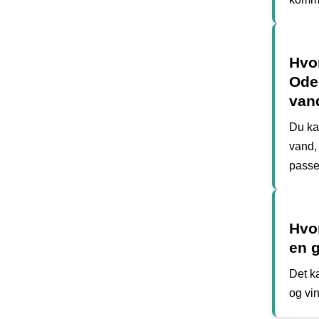
Hvor
Oden
van
Du kan
vand, 
passe
Hvo
en 
Det k
og vi