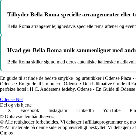
Tilbyder Bella Roma specielle arrangementer eller 
Bella Roma arrangerer lejlighedsvis specielle tema-aftener og event
Hvad gør Bella Roma unik sammenlignet med andre
Bella Roma skiller sig ud med deres autentiske italienske madlavni
En guide til at finde de bedste smykke- og urbutikker i Odense Plaza
•
Odense
•
En guide til Umbraco i Odense
•
Den Ultimative Guide til 
perfekte hotel i H.C. Andersens fødeby, Odense
•
En Guide til Odense 
O
dense
N
et
Del og vis hjerte
X
Facebook
Instagram
LinkedIn
YouTube
Pin
© Ophavsretten håndhæves.
© Alle rettigheder forbeholdes. Vi deltager i affiliateprogrammer og mo
© Alt materiale på denne side er ophavsretligt beskyttet. Vi deltager i 
Om os