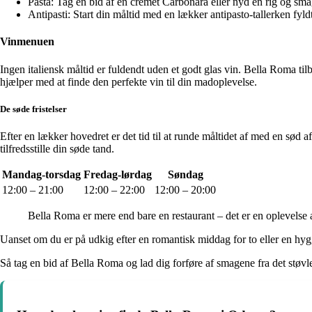
Pasta: Tag en bid af en cremet Carbonara eller nyd en rig og sm
Antipasti: Start din måltid med en lækker antipasto-tallerken fyldt
Vinmenuen
Ingen italiensk måltid er fuldendt uden et godt glas vin. Bella Roma ti
hjælper med at finde den perfekte vin til din madoplevelse.
De søde fristelser
Efter en lækker hovedret er det tid til at runde måltidet af med en sød af
tilfredsstille din søde tand.
Mandag-torsdag
Fredag-lørdag
Søndag
12:00 – 21:00
12:00 – 22:00
12:00 – 20:00
Bella Roma er mere end bare en restaurant – det er en oplevelse 
Uanset om du er på udkig efter en romantisk middag for to eller en hygge
Så tag en bid af Bella Roma og lad dig forføre af smagene fra det støv