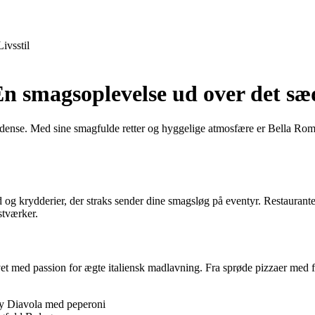
Livsstil
En smagsoplevelse ud over det sæ
 Odense. Med sine smagfulde retter og hyggelige atmosfære er Bella Roma
og krydderier, der straks sender dine smagsløg på eventyr. Restaurantens
stværker.
vet med passion for ægte italiensk madlavning. Fra sprøde pizzaer med 
picy Diavola med peperoni