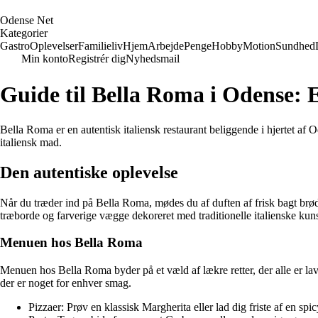
O
dense
N
et
Kategorier
Gastro
Oplevelser
Familieliv
Hjem
Arbejde
Penge
Hobby
Motion
Sundhed
Min konto
Registrér dig
Nyhedsmail
Guide til Bella Roma i Odense: 
Bella Roma er en autentisk italiensk restaurant beliggende i hjertet af
italiensk mad.
Den autentiske oplevelse
Når du træder ind på Bella Roma, mødes du af duften af frisk bagt brød 
træborde og farverige vægge dekoreret med traditionelle italienske kun
Menuen hos Bella Roma
Menuen hos Bella Roma byder på et væld af lækre retter, der alle er la
der er noget for enhver smag.
Pizzaer: Prøv en klassisk Margherita eller lad dig friste af en s