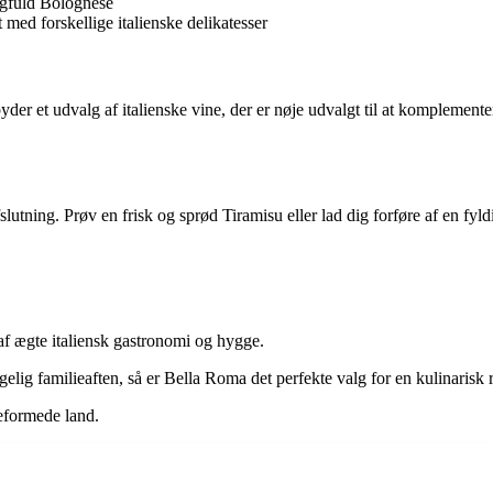
agfuld Bolognese
 med forskellige italienske delikatesser
lbyder et udvalg af italienske vine, der er nøje udvalgt til at komplem
slutning. Prøv en frisk og sprød Tiramisu eller lad dig forføre af en fyld
af ægte italiensk gastronomi og hygge.
lig familieaften, så er Bella Roma det perfekte valg for en kulinarisk re
leformede land.