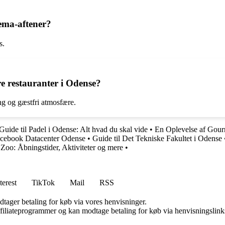
tema-aftener?
s.
 restauranter i Odense?
ng og gæstfri atmosfære.
Guide til Padel i Odense: Alt hvad du skal vide
•
En Oplevelse af Gour
Facebook Datacenter Odense
•
Guide til Det Tekniske Fakultet i Odense
Zoo: Åbningstider, Aktiviteter og mere
•
terest
TikTok
Mail
RSS
dtager betaling for køb via vores henvisninger.
affiliateprogrammer og kan modtage betaling for køb via henvisningslinks