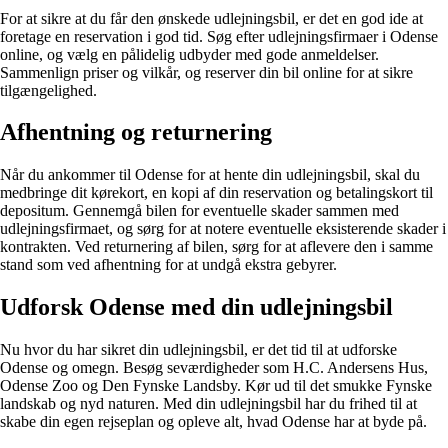
For at sikre at du får den ønskede udlejningsbil, er det en god ide at
foretage en reservation i god tid. Søg efter udlejningsfirmaer i Odense
online, og vælg en pålidelig udbyder med gode anmeldelser.
Sammenlign priser og vilkår, og reserver din bil online for at sikre
tilgængelighed.
Afhentning og returnering
Når du ankommer til Odense for at hente din udlejningsbil, skal du
medbringe dit kørekort, en kopi af din reservation og betalingskort til
depositum. Gennemgå bilen for eventuelle skader sammen med
udlejningsfirmaet, og sørg for at notere eventuelle eksisterende skader i
kontrakten. Ved returnering af bilen, sørg for at aflevere den i samme
stand som ved afhentning for at undgå ekstra gebyrer.
Udforsk Odense med din udlejningsbil
Nu hvor du har sikret din udlejningsbil, er det tid til at udforske
Odense og omegn. Besøg seværdigheder som H.C. Andersens Hus,
Odense Zoo og Den Fynske Landsby. Kør ud til det smukke Fynske
landskab og nyd naturen. Med din udlejningsbil har du frihed til at
skabe din egen rejseplan og opleve alt, hvad Odense har at byde på.