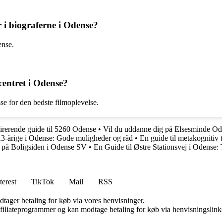
er i biograferne i Odense?
ense.
centret i Odense?
se for den bedste filmoplevelse.
irerende guide til 5260 Odense
•
Vil du uddanne dig på Elsesminde Od
l 13-årige i Odense: Gode muligheder og råd
•
En guide til metakogniti
g på Boligsiden i Odense SV
•
En Guide til Østre Stationsvej i Odense:
terest
TikTok
Mail
RSS
dtager betaling for køb via vores henvisninger.
affiliateprogrammer og kan modtage betaling for køb via henvisningslinks