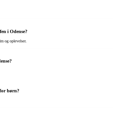
fen i Odense?
lm og oplevelser.
dense?
for børn?