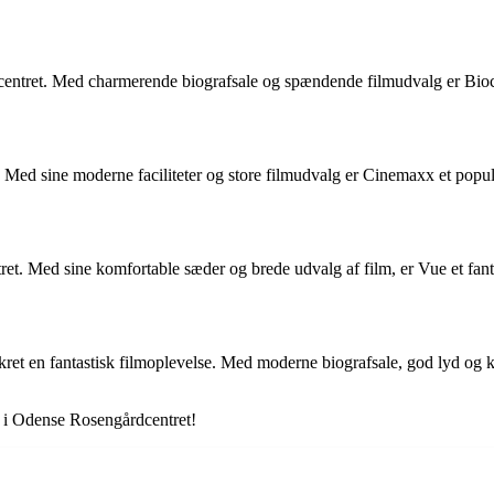
entret. Med charmerende biografsale og spændende filmudvalg er Biocity
ed sine moderne faciliteter og store filmudvalg er Cinemaxx et populæ
. Med sine komfortable sæder og brede udvalg af film, er Vue et fantas
ret en fantastisk filmoplevelse. Med moderne biografsale, god lyd og ko
r i Odense Rosengårdcentret!