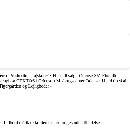
ense Produktionshøjskole?
•
Huse til salg i Odense SV: Find dit
v terapi og CEKTOS i Odense
•
Misbrugscenter Odense: Hvad du skal
 Tigergården og Lejligheder
•
. Indhold må ikke kopieres eller bruges uden tilladelse.