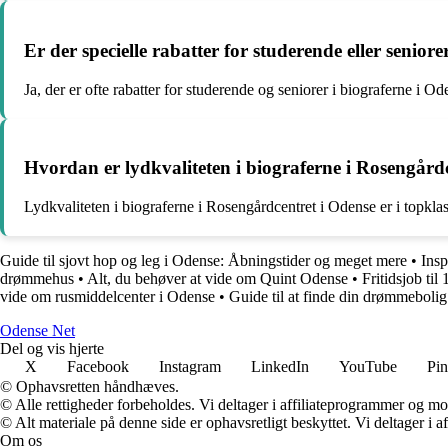
Er der specielle rabatter for studerende eller senior
Ja, der er ofte rabatter for studerende og seniorer i biograferne i Od
Hvordan er lydkvaliteten i biograferne i Rosengård
Lydkvaliteten i biograferne i Rosengårdcentret i Odense er i topklas
Guide til sjovt hop og leg i Odense: Åbningstider og meget mere
•
Insp
drømmehus
•
Alt, du behøver at vide om Quint Odense
•
Fritidsjob ti
vide om rusmiddelcenter i Odense
•
Guide til at finde din drømmeboli
O
dense
N
et
Del og vis hjerte
X
Facebook
Instagram
LinkedIn
YouTube
Pin
© Ophavsretten håndhæves.
© Alle rettigheder forbeholdes. Vi deltager i affiliateprogrammer og mo
© Alt materiale på denne side er ophavsretligt beskyttet. Vi deltager i 
Om os