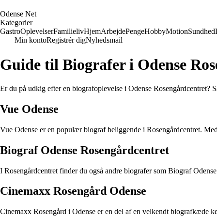
O
dense
N
et
Kategorier
Gastro
Oplevelser
Familieliv
Hjem
Arbejde
Penge
Hobby
Motion
Sundhed
Min konto
Registrér dig
Nyhedsmail
Guide til Biografer i Odense Ro
Er du på udkig efter en biografoplevelse i Odense Rosengårdcentret? Så 
Vue Odense
Vue Odense er en populær biograf beliggende i Rosengårdcentret. Med 
Biograf Odense Rosengårdcentret
I Rosengårdcentret finder du også andre biografer som Biograf Odense R
Cinemaxx Rosengård Odense
Cinemaxx Rosengård i Odense er en del af en velkendt biografkæde kendt