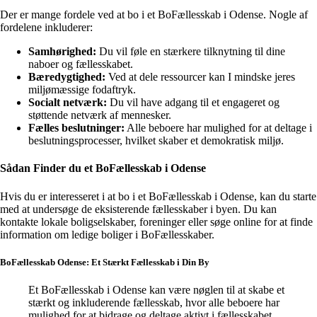
Der er mange fordele ved at bo i et BoFællesskab i Odense. Nogle af
fordelene inkluderer:
Samhørighed:
Du vil føle en stærkere tilknytning til dine
naboer og fællesskabet.
Bæredygtighed:
Ved at dele ressourcer kan I mindske jeres
miljømæssige fodaftryk.
Socialt netværk:
Du vil have adgang til et engageret og
støttende netværk af mennesker.
Fælles beslutninger:
Alle beboere har mulighed for at deltage i
beslutningsprocesser, hvilket skaber et demokratisk miljø.
Sådan Finder du et BoFællesskab i Odense
Hvis du er interesseret i at bo i et BoFællesskab i Odense, kan du starte
med at undersøge de eksisterende fællesskaber i byen. Du kan
kontakte lokale boligselskaber, foreninger eller søge online for at finde
information om ledige boliger i BoFællesskaber.
BoFællesskab Odense: Et Stærkt Fællesskab i Din By
Et BoFællesskab i Odense kan være nøglen til at skabe et
stærkt og inkluderende fællesskab, hvor alle beboere har
mulighed for at bidrage og deltage aktivt i fællesskabet.